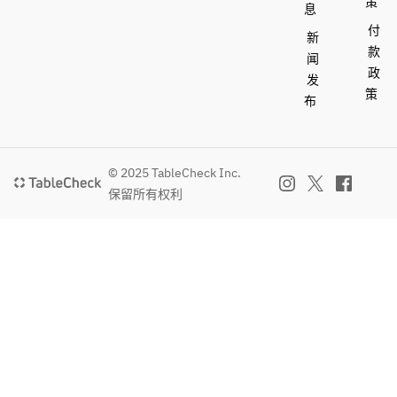
策
息
付
新
款
闻
政
发
策
布
© 2025 TableCheck Inc.
保留所有权利