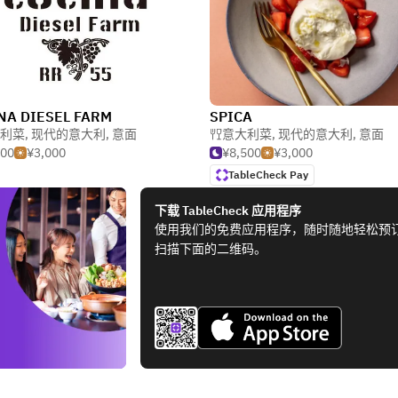
NA DIESEL FARM
SPICA
利菜
,
现代的意大利
,
意面
意大利菜
,
现代的意大利
,
意面
000
¥3,000
¥8,500
¥3,000
TableCheck Pay
下载 TableCheck 应用程序
使用我们的免费应用程序，随时随地轻松预
扫描下面的二维码。