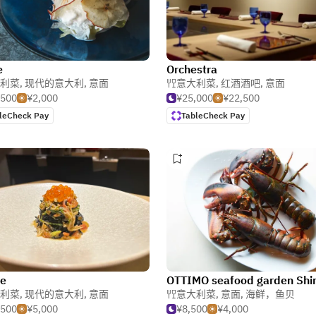
e
Orchestra
利菜
,
现代的意大利
,
意面
意大利菜
,
红酒酒吧
,
意面
,500
¥2,000
¥25,000
¥22,500
leCheck Pay
TableCheck Pay
te
利菜
,
现代的意大利
,
意面
意大利菜
,
意面
,
海鲜，鱼贝
,500
¥5,000
¥8,500
¥4,000