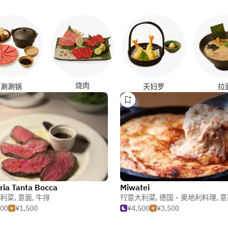
烧肉
涮涮锅
天妇罗
拉
oria Tanta Bocca
Miwatei
利菜
,
意面
,
牛排
意大利菜
,
德国・奥地利料理
,
意
500
¥1,500
¥4,500
¥3,500