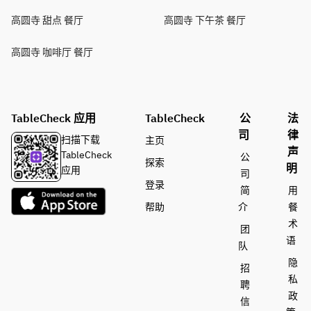
高圆寺 甜点 餐厅
高圆寺 下午茶 餐厅
高圆寺 咖啡厅 餐厅
TableCheck 应用
TableCheck
公
法
司
律
扫描下载
主页
声
TableCheck
公
探索
明
应用
司
登录
简
用
帮助
介
餐
术
团
语
队
隐
招
私
聘
政
信