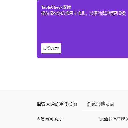
TableCheck支付
提前保存你的信用卡信息，以便付款过程更顺畅
浏览场地
浏览其他地点
探索大通的更多美食
大通 寿司 餐厅
大通 怀石料理 