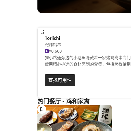
Toriichi
烤鸡串
¥8,500
狸小路通旁边的小巷里隐藏着一家烤鸡肉串专门
使用精心挑选的食材烹制的套餐，包括烤得恰到
查找可用性
热门餐厅 - 鸡和家禽