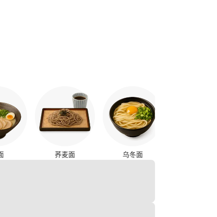
烤鸡串
面
荞麦面
乌冬面