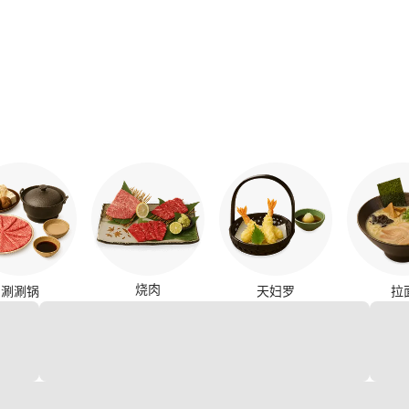
烧肉
涮涮锅
天妇罗
拉