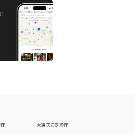
订！
餐厅
大通 天妇罗 餐厅