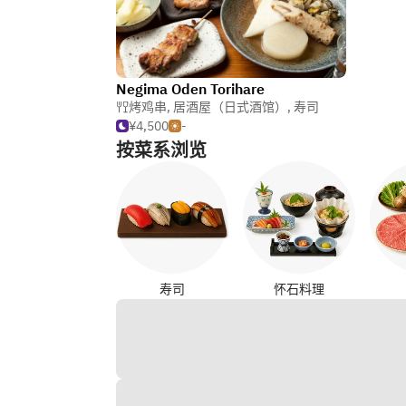
Negima Oden Torihare
烤鸡串
,
居酒屋（日式酒馆）
,
寿司
¥4,500
-
按菜系浏览
寿司
怀石料理