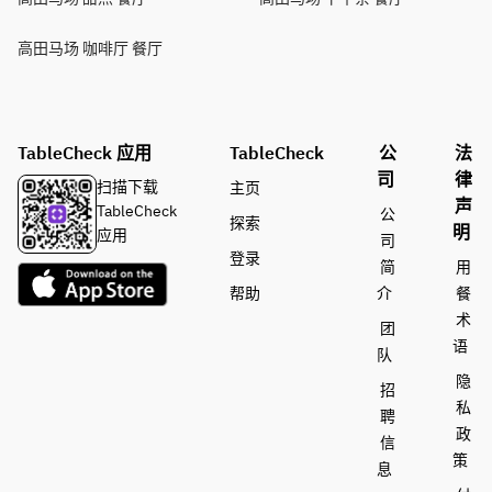
高田马场 咖啡厅 餐厅
TableCheck 应用
TableCheck
公
法
司
律
扫描下载
主页
声
TableCheck
公
探索
明
应用
司
登录
简
用
帮助
介
餐
术
团
语
队
隐
招
私
聘
政
信
策
息