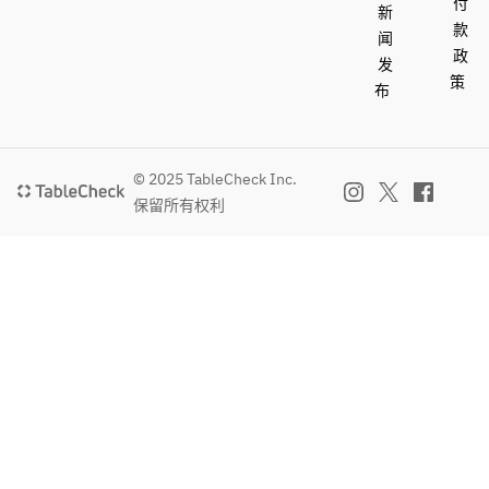
付
新
款
闻
政
发
策
布
© 2025 TableCheck Inc.
保留所有权利