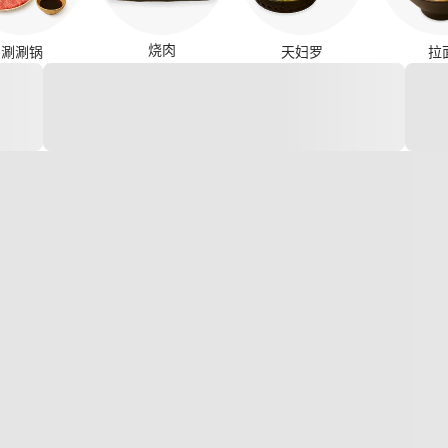
烧肉
涮涮锅
天妇罗
拉