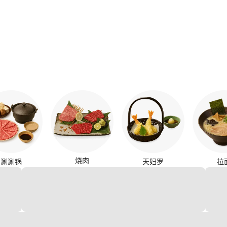
烧肉
涮涮锅
天妇罗
拉