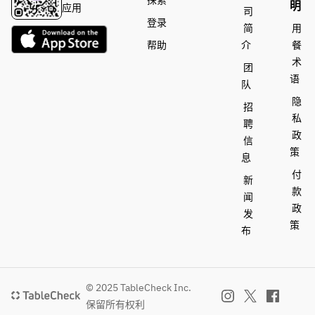
探索
明
应用
司
登录
简
用
帮助
介
餐
术
团
语
队
隐
招
私
聘
政
信
策
息
付
新
款
闻
政
发
策
布
© 2025 TableCheck Inc.
保留所有权利