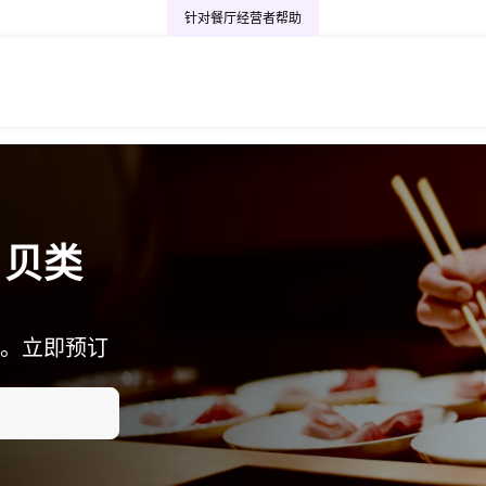
针对餐厅经营者
帮助
・贝类
。立即预订