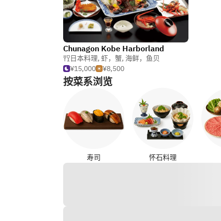
Chunagon Kobe Harborland
日本料理
,
虾，蟹
,
海鲜，鱼贝
¥15,000
¥8,500
按菜系浏览
寿司
怀石料理