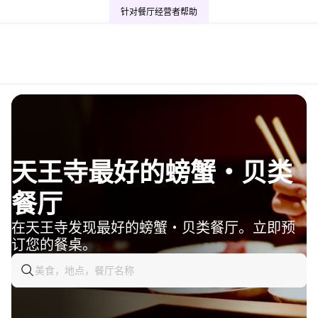
针对餐厅经营者
帮助
天王寺最好的螃蟹・贝类
餐厅
在天王寺发现最好的螃蟹・贝类餐厅。立即预
订您的餐桌。