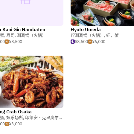
 Kani Gin Nambaten
Hyoto Umeda
蟹
,
寿司
,
涮涮锅（火锅）
涮涮锅（火锅）
,
虾，蟹
500
¥8,500
¥8,500
¥6,000
ng Crab Osaka
蟹
,
娱乐场所
,
印第安・克里奥尔・加勒比料理
500
¥3,000