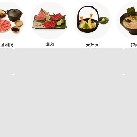
烧肉
涮涮锅
天妇罗
拉