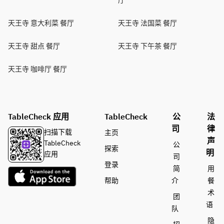
厅
天王寺 意大利菜 餐厅
天王寺 法国菜 餐厅
天王寺 甜点 餐厅
天王寺 下午茶 餐厅
天王寺 咖啡厅 餐厅
TableCheck 应用
TableCheck
公
法
司
律
扫描下载
主页
声
TableCheck
公
探索
明
应用
司
登录
简
用
帮助
介
餐
术
团
语
队
隐