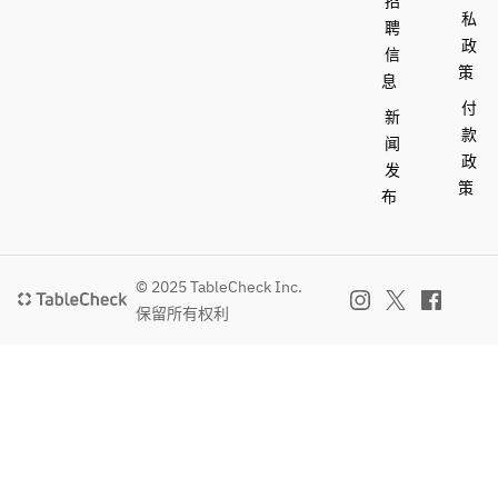
招
私
聘
政
信
策
息
付
新
款
闻
政
发
策
布
© 2025 TableCheck Inc.
保留所有权利