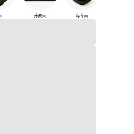
面
荞麦面
乌冬面