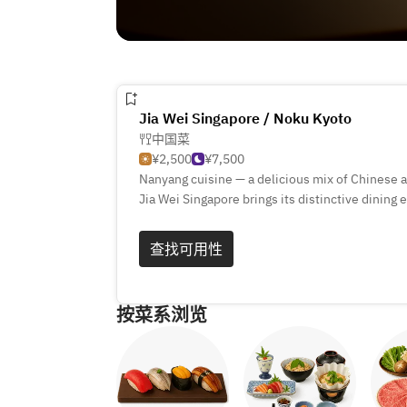
Jia Wei Singapore / Noku Kyoto
中国菜
¥2,500
¥7,500
Nanyang cuisine — a delicious mix of Chinese 
Jia Wei Singapore brings its distinctive dining
opening of its second restaurant at Noku Kyoto
This experience is rooted in the very essence 
查找可用性
more than just a meal — it’s a celebration of t
按菜系浏览