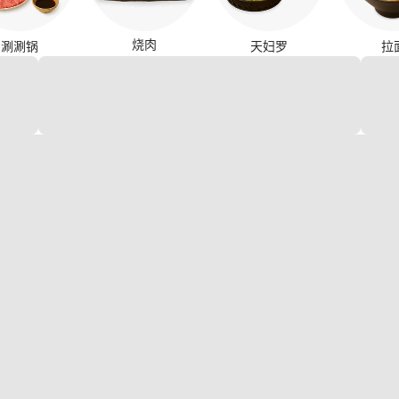
烧肉
涮涮锅
天妇罗
拉