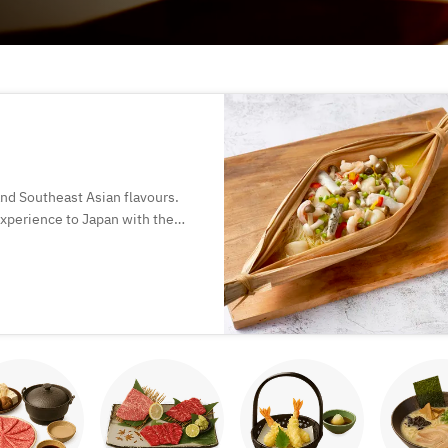
and Southeast Asian flavours.
 experience to Japan with the
.
of Chinese dining, where food is
ogetherness.