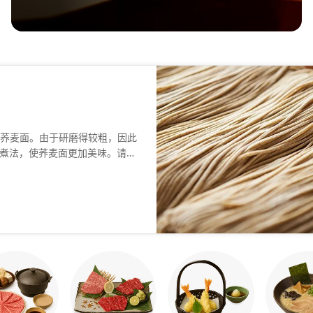
的荞麦面。由于研磨得较粗，因此
煮法，使荞麦面更加美味。请享