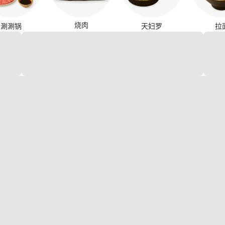
烧肉
涮涮锅
天妇罗
拉