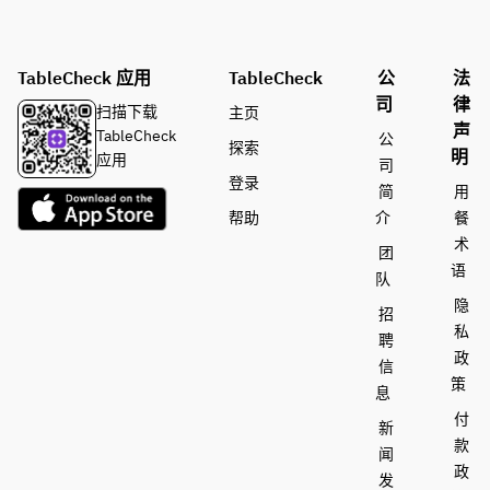
TableCheck 应用
TableCheck
公
法
司
律
扫描下载
主页
声
TableCheck
公
探索
明
应用
司
登录
简
用
帮助
介
餐
术
团
语
队
隐
招
私
聘
政
信
策
息
付
新
款
闻
政
发