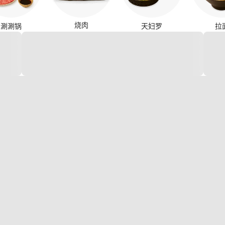
烧肉
涮涮锅
天妇罗
拉