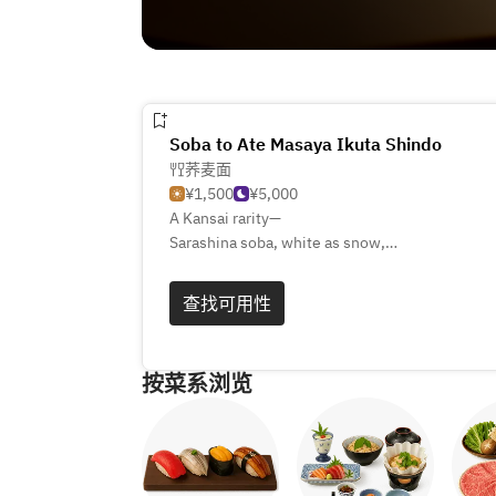
Soba to Ate Masaya Ikuta Shindo
荞麦面
¥1,500
¥5,000
A Kansai rarity—
Sarashina soba, white as snow,
soft in texture, rich in grace.
查找可用性
From the hills of Tambasasayama,
Botan nabe by Kinmata’s hand.
Wild boar melts into secret broth,
按菜系浏览
deep, warm, unforgettable.