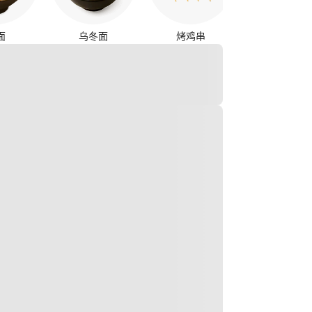
面
乌冬面
烤鸡串