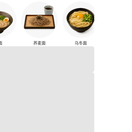
烤鸡串
面
荞麦面
乌冬面