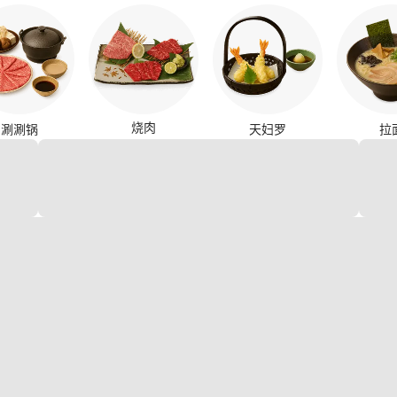
烧肉
涮涮锅
天妇罗
拉