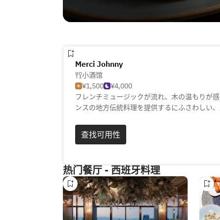
Merci Johnny
小酒馆
¥1,500
¥4,000
フレンチミュージックが流れ、木の温もりが感
ンスの地方伝統料理を提供するにふさわしい、
素朴で家庭的な味わいの料理を、現地のレシピ
ワインショップから小売価格+持ち込み料500
查找可用性
す。
热门餐厅 - 西班牙料理