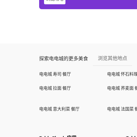
浏览其他地点
探索电电城的更多美食
电电城 寿司 餐厅
电电城 怀石料理
电电城 拉面 餐厅
电电城 荞麦面 
电电城 意大利菜 餐厅
电电城 法国菜 