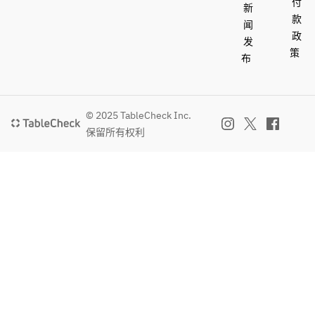
付
新
款
闻
政
发
策
布
© 2025 TableCheck Inc.
保留所有权利