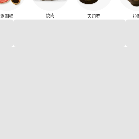
烧肉
涮涮锅
天妇罗
拉