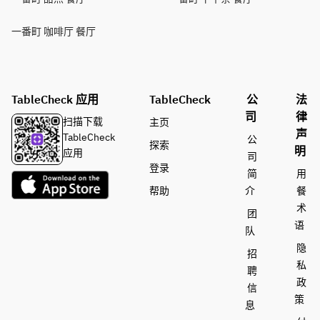
一番町 咖啡厅 餐厅
TableCheck 应用
TableCheck
公
法
司
律
扫描下载
主页
声
TableCheck
公
探索
明
应用
司
登录
简
用
帮助
介
餐
术
团
语
队
隐
招
私
聘
政
信
策
息