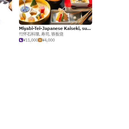
Miyabi-Tei-Japanese Kaiseki, sushi, and teppanyaki
怀石料理
,
寿司
,
铁板烧
¥11,000
¥4,000