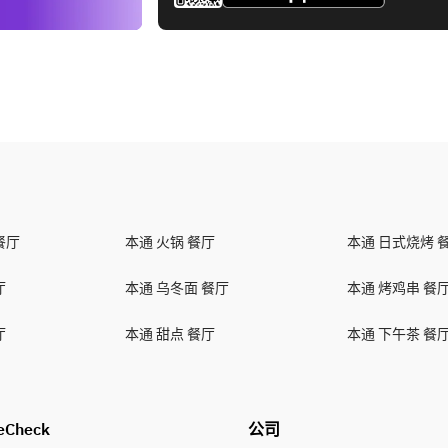
餐厅
本通 火锅 餐厅
本通 日式烧烤 
厅
本通 乌冬面 餐厅
本通 烤鸡串 餐
厅
本通 甜点 餐厅
本通 下午茶 餐
eCheck
公司