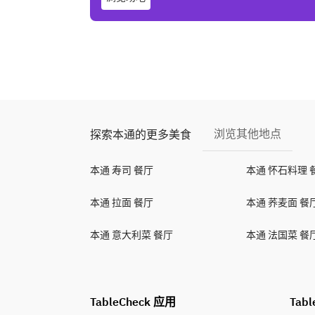
浏览其他地点
探索本通的更多美食
本通 寿司 餐厅
本通 怀石料理 
本通 拉面 餐厅
本通 荞麦面 餐
本通 意大利菜 餐厅
本通 法国菜 餐
TableCheck 应用
Tabl