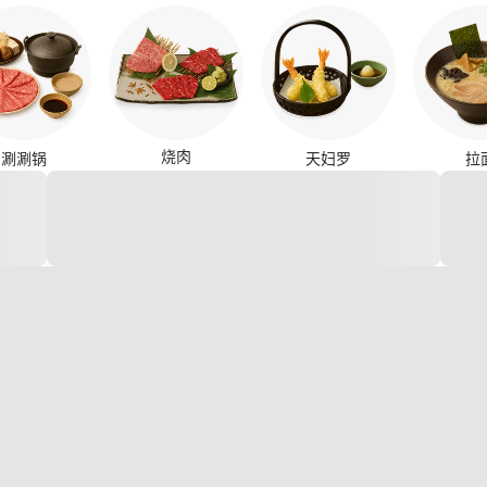
烧肉
涮涮锅
天妇罗
拉