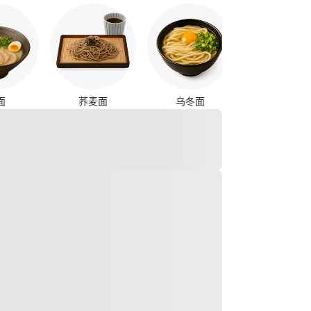
烤鸡串
面
荞麦面
乌冬面