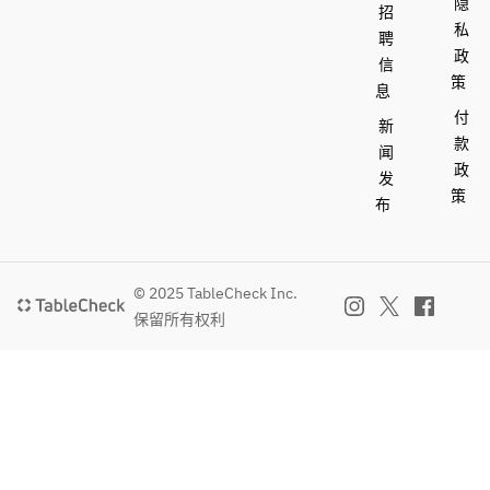
隐
招
私
聘
政
信
策
息
付
新
款
闻
政
发
策
布
© 2025 TableCheck Inc.
保留所有权利