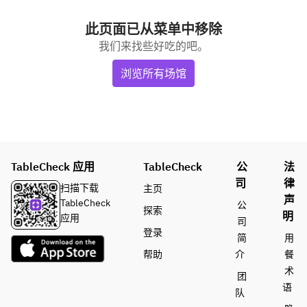
此页面已从菜单中移除
我们来找些好吃的吧。
浏览所有场馆
TableCheck 应用
TableCheck
公
法
司
律
扫描下载
主页
声
TableCheck
公
探索
明
应用
司
登录
简
用
帮助
介
餐
术
团
语
队