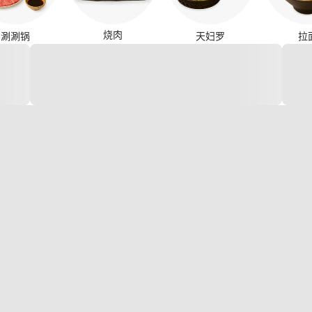
烧肉
涮涮锅
天妇罗
拉