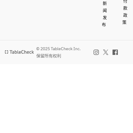
付
新
款
闻
政
发
策
布
© 2025 TableCheck Inc.
保留所有权利