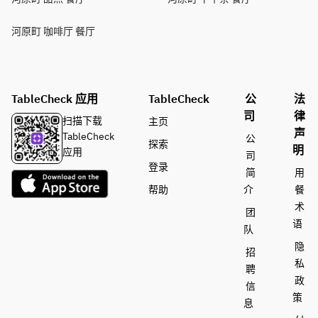
河原町 咖啡厅 餐厅
TableCheck 应用
TableCheck
公
法
司
律
扫描下载
主页
声
TableCheck
公
探索
明
应用
司
登录
简
用
帮助
介
餐
术
团
语
队
隐
招
私
聘
政
信
策
息