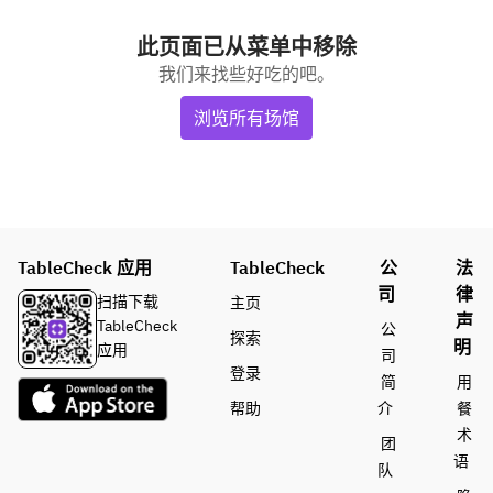
此页面已从菜单中移除
我们来找些好吃的吧。
浏览所有场馆
TableCheck 应用
TableCheck
公
法
司
律
扫描下载
主页
声
TableCheck
公
探索
明
应用
司
登录
简
用
帮助
介
餐
术
团
语
队