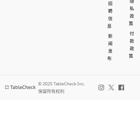
隐
招
私
聘
政
信
策
息
付
新
款
闻
政
发
策
布
© 2025 TableCheck Inc.
保留所有权利