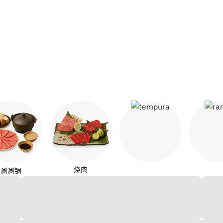
天妇罗
拉
烧肉
涮涮锅