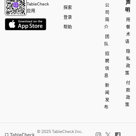
声
TableCheck
公
探索
明
应用
司
登录
简
用
帮助
介
餐
术
团
语
队
隐
招
私
聘
政
信
策
息
付
新
款
闻
政
发
策
布
© 2025 TableCheck Inc.