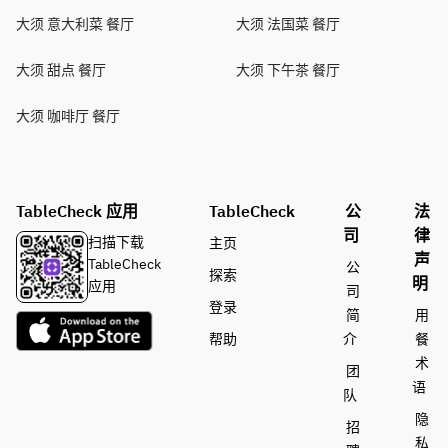
大须 意大利菜 餐厅
大须 法国菜 餐厅
大须 甜点 餐厅
大须 下午茶 餐厅
大须 咖啡厅 餐厅
TableCheck 应用
TableCheck
公
法
司
律
扫描下载
主页
声
TableCheck
公
探索
明
应用
司
登录
简
用
帮助
介
餐
术
团
语
队
隐
招
私