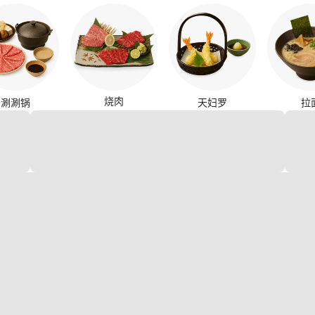
烧肉
涮涮锅
天妇罗
拉