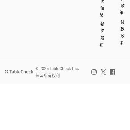
聘
政
信
策
息
付
新
款
闻
政
发
策
布
© 2025 TableCheck Inc.
保留所有权利