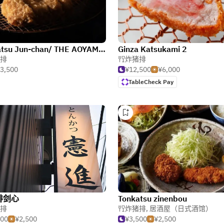
Tonkatsu Jun-chan/ THE AOYAMA GRAND HOTEL
Ginza Katsukami 2
排
炸猪排
3,500
¥12,500
¥6,000
TableCheck Pay
排剑心
Tonkatsu zinenbou
排
炸猪排
,
居酒屋（日式酒馆）
500
¥2,500
¥3,500
¥2,500