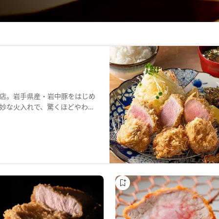
店。岩手県産・岩中豚をはじめ
妙な火入れで、驚くほどやわら
き上げたご飯や赤出汁など、細
。JAZZが流れる落ち着いた空
ただけます。