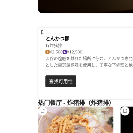
とんかつ梛
炸猪排
¥2,500
¥12,500
渋谷の喧騒を離れた場所に佇む、とんかつ専門
とした厳選銘柄豚を使用し、丁寧な下処理と絶
かく旨みあふれる一皿に仕上げます。羽釜で炊
部までこだわり抜いた定食は完成度の高い味わい
查找可用性
間で、日常を忘れる上質な食体験をお楽しみい
热门餐厅 - 炸猪排（炸猪排）