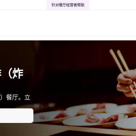
针对餐厅经营者
帮助
排（炸
）餐厅。立