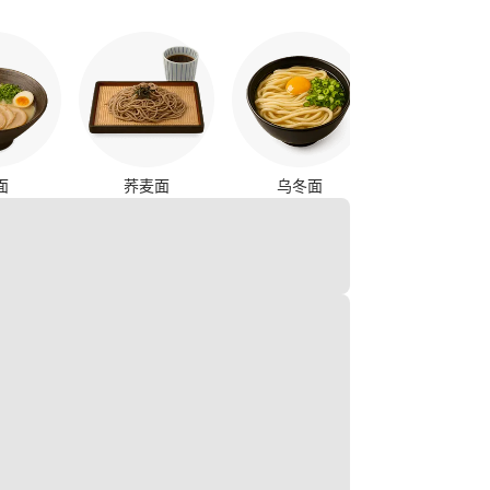
烤鸡串
面
荞麦面
乌冬面