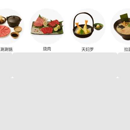
烧肉
涮涮锅
天妇罗
拉