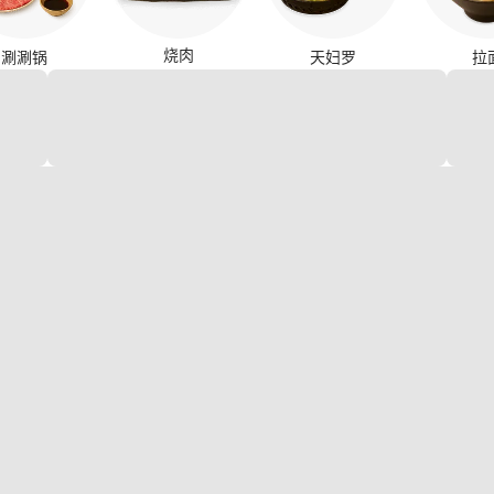
烧肉
涮涮锅
天妇罗
拉