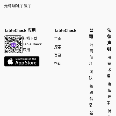
元町 咖啡厅 餐厅
TableCheck 应用
TableCheck
公
法
司
律
扫描下载
主页
声
TableCheck
公
探索
明
应用
司
登录
简
用
帮助
介
餐
术
团
语
队
隐
招
私
聘
政
信
策
息
付
新