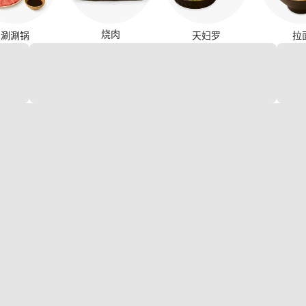
烧肉
涮涮锅
天妇罗
拉