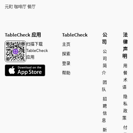
元町 咖啡厅 餐厅
TableCheck 应用
TableCheck
公
法
司
律
扫描下载
主页
声
TableCheck
公
探索
明
应用
司
登录
简
用
帮助
介
餐
术
团
语
队
隐
招
私
聘
政
信
策
息
付
新