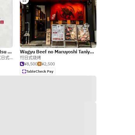
Yakiniku Kinashi Umeda Ohatsu Tenjin
Wagyu Beef no Maruyoshi Taniyon Branch
式酒馆）
日式烧烤
¥8,500
¥2,500
TableCheck Pay