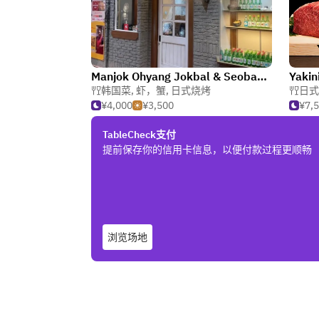
Manjok Ohyang Jokbal & Seobaegja Soy Sauce Gejang Umeda
Yakin
韩国菜
,
虾，蟹
,
日式烧烤
日式
¥4,000
¥3,500
¥7,
TableCheck支付
提前保存你的信用卡信息，以便付款过程更顺畅
浏览场地