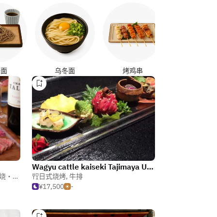
日式咖喱
麦面
乌冬面
烤鸡串
Wagyu cattle kaiseki Tajimaya Umeda
・涮涮锅
日式烧烤
,
牛排
¥17,500
-