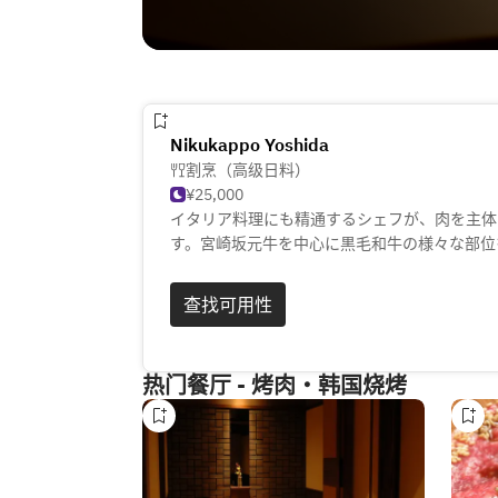
Nikukappo Yoshida
割烹（高级日料）
¥25,000
イタリア料理にも精通するシェフが、肉を主体
す。宮崎坂元牛を中心に黒毛和牛の様々な部位
身の福井県産コシヒカリを使った土鍋ごはんや
菜、希少なシャンパーニュやワイン、福井の地
查找可用性
おります。店内には最高級柾目のひのき一枚板
理が出来上がるまでの工程もお楽しみください
热门餐厅 - 烤肉・韩国烧烤