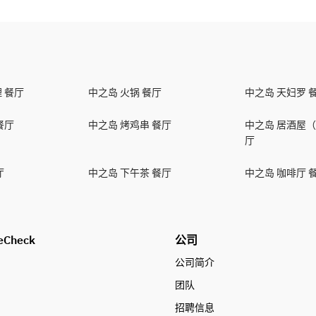
 餐厅
中之岛 火锅 餐厅
中之岛 天妇罗 
餐厅
中之岛 烤鸡串 餐厅
中之岛 居酒屋（
厅
厅
中之岛 下午茶 餐厅
中之岛 咖啡厅 
eCheck
公司
公司简介
团队
招聘信息