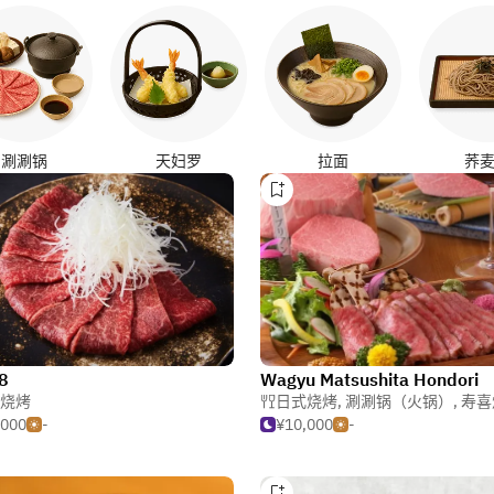
涮涮锅
天妇罗
拉面
荞
8
Wagyu Matsushita Hondori
烧烤
日式烧烤
,
涮涮锅（火锅）
,
寿喜烧
,000
-
¥10,000
-