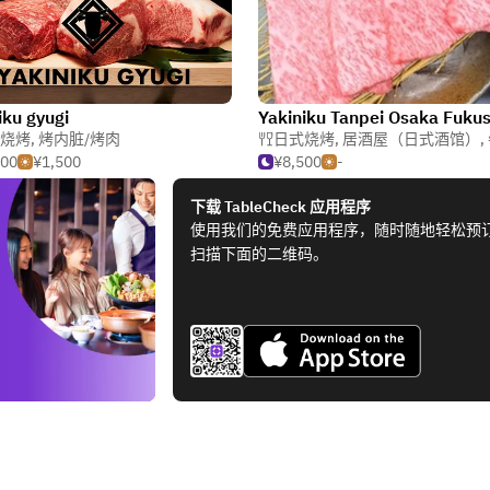
iku gyugi
Yakiniku Tanpei Osaka Fuku
烧烤
,
烤内脏/烤肉
日式烧烤
,
居酒屋（日式酒馆）
,
500
¥1,500
¥8,500
-
下载 TableCheck 应用程序
使用我们的免费应用程序，随时随地轻松预
扫描下面的二维码。