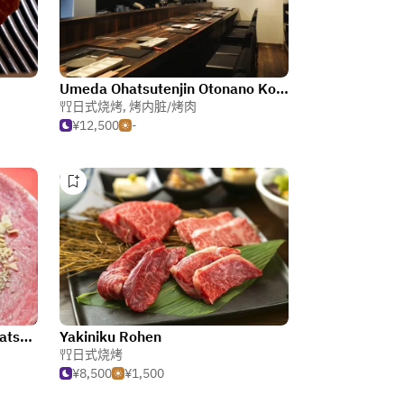
Umeda Ohatsutenjin Otonano Kobe Beef Yakiniku
日式烧烤
,
烤内脏/烤肉
¥12,500
-
Yakiniku Fujimoto Umeda Ohatsutenjin
Yakiniku Rohen
日式烧烤
¥8,500
¥1,500