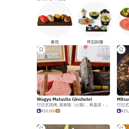
寿司
怀石料理
Wagyu Matusita Ginshotei
Mitsu
日式烧烤
,
涮涮锅（火锅）
,
寿喜烧・涮涮锅
日式
¥10,000
-
¥25