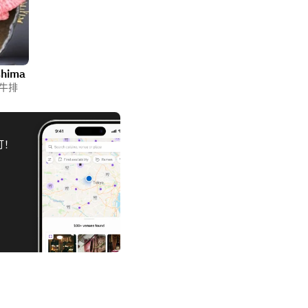
shima
牛排
订！