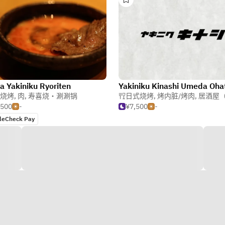
a Yakiniku Ryoriten
烧烤
,
肉
,
寿喜烧・涮涮锅
日式烧烤
,
烤内脏/烤肉
,
居酒屋（日
,500
-
¥7,500
-
leCheck Pay