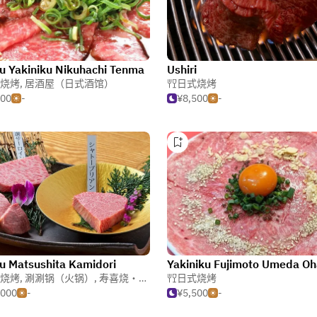
 Yakiniku Nikuhachi Tenma
Ushiri
烧烤
,
居酒屋（日式酒馆）
日式烧烤
500
-
¥8,500
-
 Matsushita Kamidori
烧烤
,
涮涮锅（火锅）
,
寿喜烧・涮涮锅
日式烧烤
,000
-
¥5,500
-