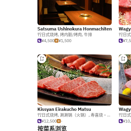
Satsuma Ushinokura Honmachiten
Wagyu
日式烧烤
,
烤内脏/烤肉
,
牛排
日式
¥4,500
¥1,500
¥7,
Kissyan Eirakucho Matsu
Wagyu
日式烧烤
,
涮涮锅（火锅）
,
寿喜烧・涮涮锅
日式
¥12,500
-
¥10
按菜系浏览