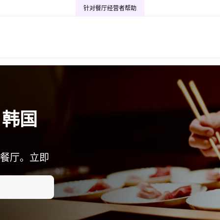
针对餐厅经营者
帮助
・韩国
餐厅。立即