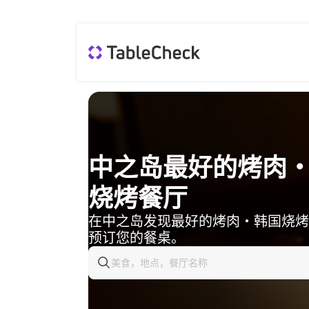
中之岛最好的烤肉
烧烤餐厅
在中之岛发现最好的烤肉・韩国烧烤
预订您的餐桌。