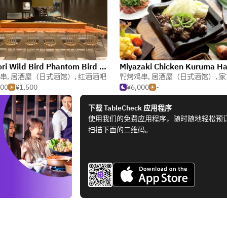
Yakitori Wild Bird Phantom Bird Toranomon Hills Station Tower
串
,
居酒屋（日式酒馆）
,
红酒酒吧
烤鸡串
,
居酒屋（日式酒馆）
,
家
500
¥1,500
¥6,000
-
下载 TableCheck 应用程序
使用我们的免费应用程序，随时随地轻松预
扫描下面的二维码。