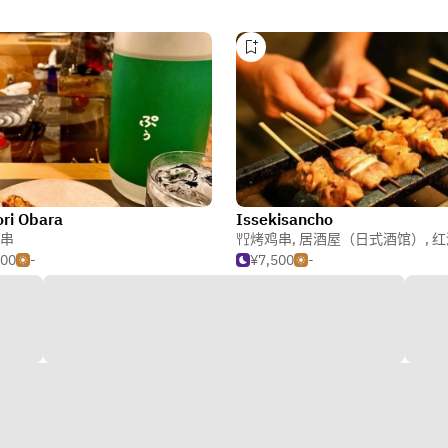
ori Obara
Issekisancho
串
烤鸡串
,
居酒屋（日式酒馆）
,
红
500
-
¥7,500
-