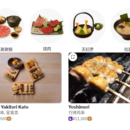
烧肉
涮涮锅
天妇罗
拉
 Yakitori Kato
Yoshimori
串
,
家禽类
烤鸡串
,500
-
¥11,000
-