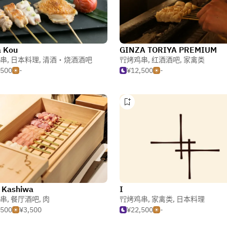
a Kou
GINZA TORIYA PREMIUM
串
,
日本料理
,
清酒・烧酒酒吧
烤鸡串
,
红酒酒吧
,
家禽类
,500
-
¥12,500
-
 Kashiwa
I
串
,
餐厅酒吧
,
肉
烤鸡串
,
家禽类
,
日本料理
,500
¥3,500
¥22,500
-