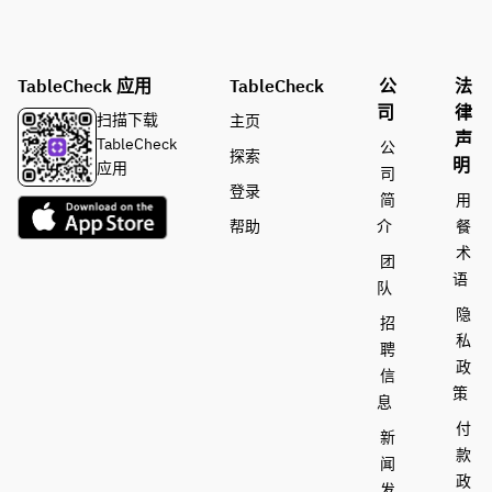
TableCheck 应用
TableCheck
公
法
司
律
扫描下载
主页
声
TableCheck
公
探索
明
应用
司
登录
简
用
帮助
介
餐
术
团
语
队
隐
招
私
聘
政
信
策
息
付
新
款
闻
政
发