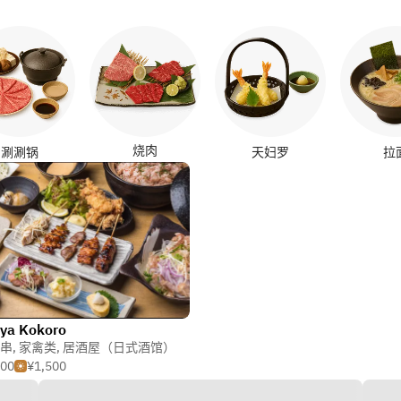
烧肉
涮涮锅
天妇罗
拉
iya Kokoro
串
,
家禽类
,
居酒屋（日式酒馆）
500
¥1,500