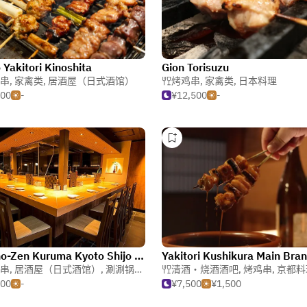
 Yakitori Kinoshita
Gion Torisuzu
串
,
家禽类
,
居酒屋（日式酒馆）
烤鸡串
,
家禽类
,
日本料理
500
-
¥12,500
-
Kyo-no-Zen Kuruma Kyoto Shijo Karasuma
Yakitori Kushikura Main Bra
串
,
居酒屋（日式酒馆）
,
涮涮锅（火锅）
清酒・烧酒酒吧
,
烤鸡串
,
京都料
000
-
¥7,500
¥1,500