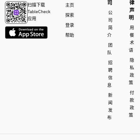
司
律
扫描下载
主页
声
TableCheck
公
探索
明
应用
司
登录
简
用
帮助
介
餐
术
团
语
队
隐
招
私
聘
政
信
策
息
付
新
款
闻
政
发
策
布