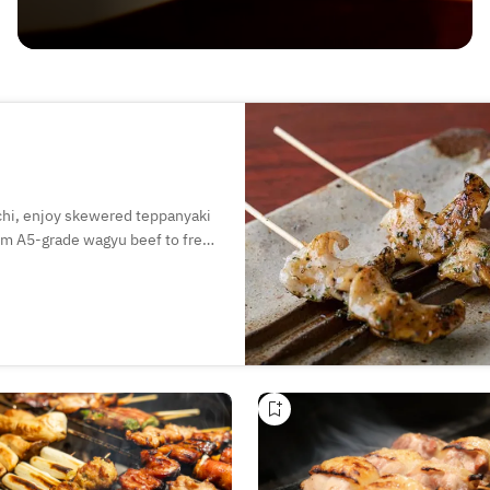
chi, enjoy skewered teppanyaki
rom A5-grade wagyu beef to fresh
echniques. Savor seasonal
tite. Ideal for dates or business
le.