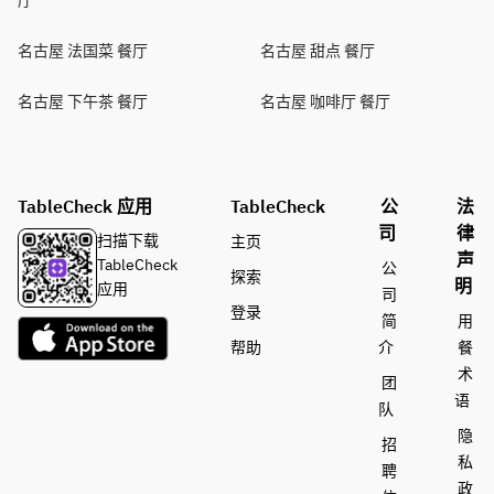
厅
名古屋 法国菜 餐厅
名古屋 甜点 餐厅
名古屋 下午茶 餐厅
名古屋 咖啡厅 餐厅
TableCheck 应用
TableCheck
公
法
司
律
扫描下载
主页
声
TableCheck
公
探索
明
应用
司
登录
简
用
帮助
介
餐
术
团
语
队
隐
招
私
聘
政