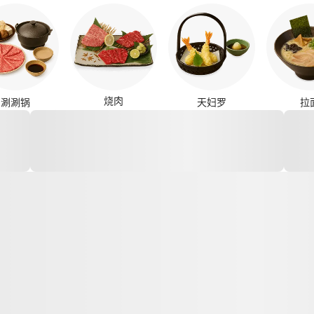
烧肉
涮涮锅
天妇罗
拉