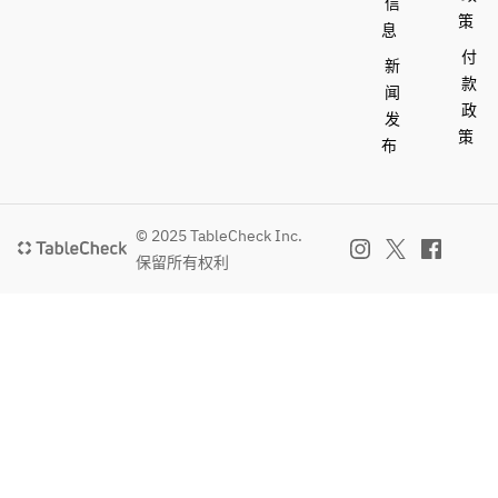
信
策
息
付
新
款
闻
政
发
策
布
© 2025 TableCheck Inc.
保留所有权利