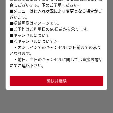
合もございます。予めご了承ください。
选择时间
■メニューは仕入れ状況により変更となる場合がご
ざいます。
选择服务类型
■掲載画像はイメージです。
■ご予約はご利用日の60日前から承ります。
预订
■キャンセルについて
■＜キャンセルについて＞
或者
・オンラインでのキャンセルは2日前までの承り
となります。
・前日、当日のキャンセルに関しては直接お電話
查看菜单和优惠活动
にてご連絡下さい。
お電話でのお問合せ 0985-25-2580
确认并继续
※下記「OH会員」とは、オークラ ホテルズ & リゾ
Powered by
ーツ、ニッコー・ホテルズ・インターナショナルお
よびホテルJALシティ、ホテルオークラ グループで
ご利用いただける会員プログラム「One Harmony会
員」です。