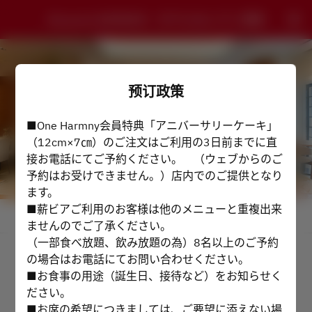
Brasserie BERNERD - ホテルJALシティ宮崎
预订政策
■One Harmny会員特典「アニバーサリーケーキ」
（12cm×7㎝）のご注文はご利用の3日前までに直
接お電話にてご予約ください。 （ウェブからのご
予約はお受けできません。）店内でのご提供となり
ます。
■薪ビアご利用のお客様は他のメニューと重複出来
查看预订政策
ませんのでご了承ください。
（一部食べ放題、飲み放題の為）8名以上のご予約
の場合はお電話にてお問い合わせください。
2名
■お食事の用途（誕生日、接待など）をお知らせく
ださい。
8月10日 (周一)
■お席の希望につきましては、ご要望に添えない場