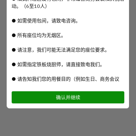
动。（6至10人）
2名
● 如需使用包间，请致电咨询。
8月8日 (周六)
● 所有座位均为无烟区。
选择时间
● 请注意，我们可能无法满足您的座位要求。
选择服务类型
● 如需指定铁板烧厨师，请直接致电我们。
预订
● 请告知我们您的用餐目的（例如生日、商务会议
等）以及任何食物过敏情况。（如有过敏，我们可能
会与您联系确认详情。）
确认并继续
Powered by
● 我们会为庆祝生日或周年纪念日的顾客准备甜点拼
盘，请您写下您想表达的祝福语。例如：XX 生日快
乐。XX 和 XX 新婚快乐。XX 和 XX 结婚一周年纪念
日快乐。