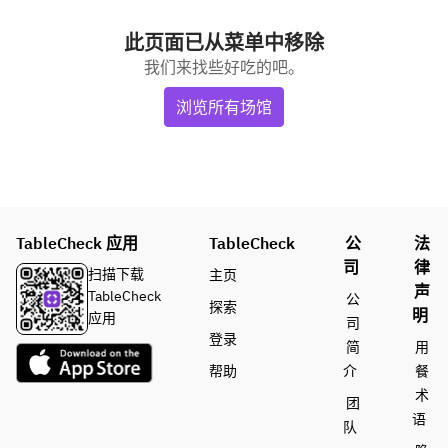
此页面已从菜单中移除
我们来找些好吃的吧。
浏览所有场馆
TableCheck 应用
TableCheck
公
法
司
律
扫描下载
主页
声
TableCheck
公
探索
明
应用
司
登录
简
用
帮助
介
餐
术
团
语
队