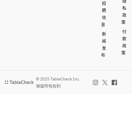
隐
招
私
聘
政
信
策
息
付
新
款
闻
政
发
策
布
© 2025 TableCheck Inc.
保留所有权利