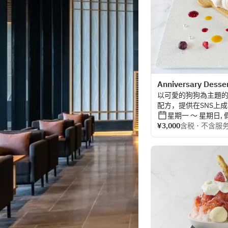
Anniversary Desser
以可愛的狗狗為主題
配方，提供在SNS上
蛋糕。兩種：牛奶巧
星期一 ～ 星期日, 
一套飲品供您分享。
¥3,000
含税 ･ 不含服