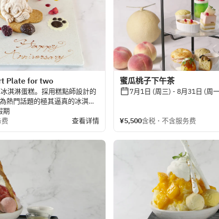
t Plate for two
蜜瓜桃子下午茶
的冰淇淋蛋糕。採用糕點師設計的
7月1日 (周三) - 8月31日 (周一
成為熱門話題的極其逼真的冰淇淋
克力和白巧克力。我們將為您準備
假期
务费
查看详情
¥5,500
含税 ･ 不含服务费