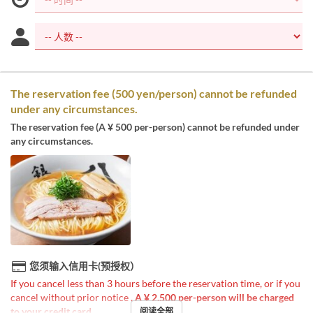
The reservation fee (500 yen/person) cannot be refunded
under any circumstances.
The reservation fee (A ¥ 500 per-person) cannot be refunded under
any circumstances.
您须输入信用卡(预授权）
If you cancel less than 3 hours before the reservation time, or if you
cancel without prior notice
, A ¥ 2,500 per-person will be charged
to your credit card
.
阅读全部