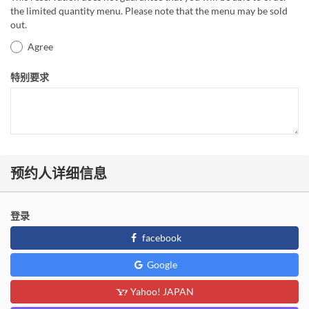
the limited quantity menu. Please note that the menu may be sold
out.
Agree
特别要求
预约人详细信息
登录
facebook
Google
Yahoo! JAPAN