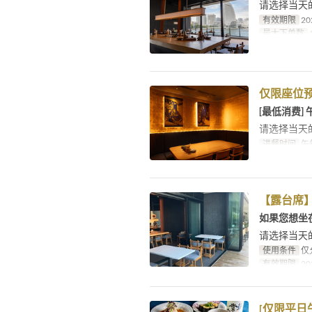
请选择当天
有效期限
20
最大下单数
1
仅限座位
[最低消费]
请选择当天
进餐时间
午餐
【露台席
如果您想坐
请选择当天
使用条件
仅
有效期限
20
[仅限平