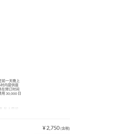
至前一天晚上
 小时内提供座
如果在预订时间
0,000 日
桌, 私人房间
¥ 2,750
(含税)