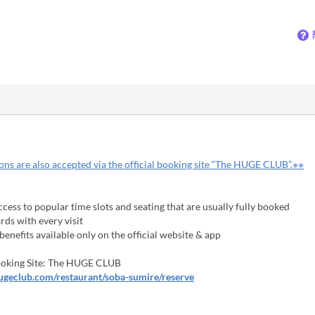
ns are also accepted via the official booking site “The HUGE CLUB”.※※
cess to popular time slots and seating that are usually fully booked
ds with every visit
enefits available only on the official website & app
Booking Site: The HUGE CLUB
hugeclub.com/restaurant/soba-sumire/reserve