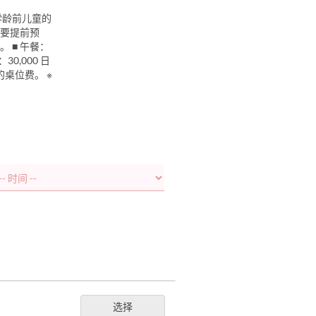
学龄前儿童的
需要提前预
 ■ 午餐：
30,000 日
元的桌位费。 ※
选择