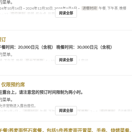
的菜单。
24年10月14日 ~ 2024年12月30日, 2025年1月1日 ~
进餐时间
午餐, 下午茶, 晚餐
阅读全部
 ~ 12
座位类别
用餐, 柜台桌, 共用餐桌
预订
 午餐时间：20,000日元（含税） 晚餐时间：30,000日元（含税）
的菜单。
阅读全部
, 下午茶, 晚餐
最大下单数
4 ~ 10
座位类别
私人房间
】仅限预约席
在露台上，请注意您的预订时间限制为两小时。
的菜单。
允许宠物进入露台座位。
阅读全部
25年3月4日 ~
进餐时间
午餐, 下午茶, 晚餐
最大下单数
2 ~ 4
座位类别
【可携带
日午餐]荞麦面怀石套餐，包括5件荞麦面开胃菜、手卷、烧烤菜肴