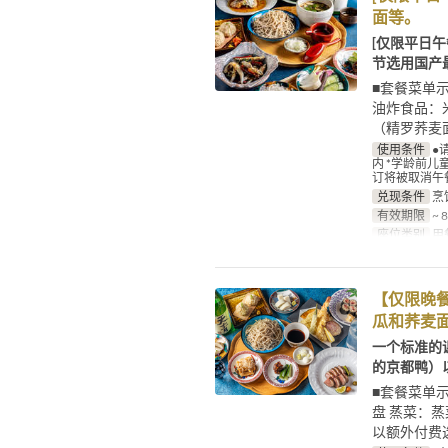
面等。
[仅限平日
节选用国产
■套餐菜单示
油炸食品：
（精罗荞麦
使用条件
●
内 *学龄前儿
订将被取消午餐：
兑现条件
烹
有效期限
~ 
座位类别
用
【仅限晚
瓜和荞麦
一个标准的
的京都鸭）
■套餐菜单示
盘 蒸菜：
以额外付费