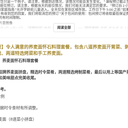
烹饪只是一个例子。请注意，根据到达情况，该情况可能会发生变化。 * 课程预订截止
 不接受座位预订。请注意，根据当天的座位情况，我们可能无法满足您的要求。 *预订后 2
的家庭指南 *允许学龄前儿童进入。全天仅在某些区域存放。工作日下午 5:00 之前 *
内没有收到您的回复，我们将取消您的预订 *关于包间的使用：包间预订将收取最低保证费用 3
的有时间限制。
片是图像
阅读全部
8月7日, 8月17日 ~
进餐时间
晚餐
最大下单数
2 ~ 10
座位类别
用餐, 柜台桌, 私
餐】令人满意的荞麦面怀石料理套餐，包含八道荞麦面开胃菜、
盘、两道特选烤菜和手工荞麦面。
】荞麦面怀石料理套餐
招牌荞麦面拼盘，精选时令菜肴，两道精选烤制菜肴，最后以用上等国产
和美味甜点完美收尾。
参考。
示例
根据时令食材有所调整。
麦面（8道菜小拼盘）