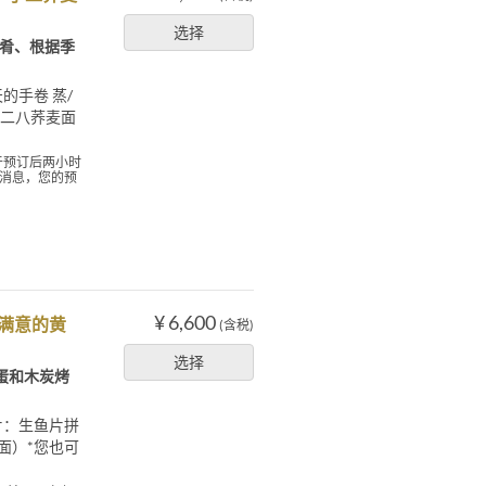
选择
菜肴、根据季
的手卷 蒸/
的二八荞麦面
于预订后两小时
的消息，您的预
¥ 6,600
满意的黄
(含税)
选择
蛋和木炭烤
片：生鱼片拼
面）*您也可