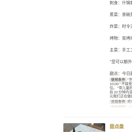
刺身：什锦
蒸菜：茶碗
炸菜：时令
烤物：炭烤
主菜：手工
*您可以额
甜点：今日
使用条件
*
10:00 *
位。 *带儿童
后 20 分钟
元我们正在做
兑现条件
照
有效期限
1月
甜点盘