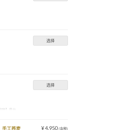
选择
选择
宠物】露台
¥ 4,950
、手工荞麦
(含税)