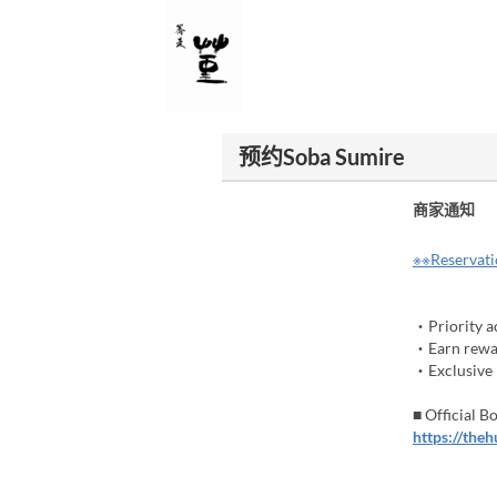
预约Soba Sumire
商家通知
※※Reservatio
・Priority ac
・Earn rewar
・Exclusive b
■ Official 
https://the