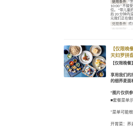
使用条件
*
10:00 *
位。 *带儿童
后 20 分钟
元我们正在做
兑现条件
照
有效期限
~ 
【仅限晚
天妇罗拼
【仅限晚餐
享用我们的
的细荞麦面
*图片仅供
■套餐菜单
*菜单可能
开胃菜：荞