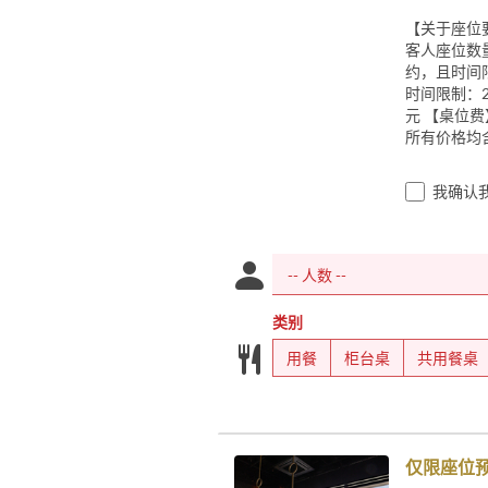
【关于座位
客人座位数
约，且时间限
时间限制：2 
元 【桌位费】
所有价格均
我确认
类别
用餐
柜台桌
共用餐桌
仅限座位