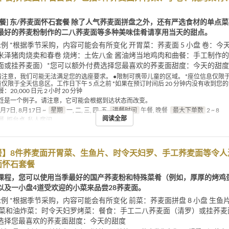
午餐] 东/荞麦面怀石套餐 除了人气荞麦面拼盘之外，还有严选食材的单点
最好的荞麦粉制作的二八荞麦面等多种美味佳肴请享用当天的甜点。
例 *根据季节采购，内容可能会有所变化 开胃菜：荞麦面 5 小盘 卷：今天
米泽猪肉烧卖和春卷 烧烤：土佐八金 酱油烤当地鸡肉和曲餐：手工制作
面或挂荞麦面）*您可以额外付费选择您最喜欢的荞麦面甜度：今天的甜度
请注意，我们可能无法满足您的选座要求。 ●限制可携带儿童的区域。 *座位信息仅限
童仅限于全天信息区。工作日下午 5 点之前 *如果在预订时间后 20 分钟内没有收到您
20,000 日元 2 小时 20 分钟
饪是一个例子。请注意，它可能会根据到达状态而改变。
8月7日, 8月17日 ~
星期
一, 二, 三, 四, 五
进餐时间
午餐, 晚餐
最大下单数
2 ~ 8
阅读全部
餐, 柜台桌, 私人房间
餐】8件荞麦面开胃菜、生鱼片、时令天妇罗、手工荞麦面等令人
面怀石套餐
课程，您可以使用当季最好的国产荞麦粉和特殊菜肴（例如，厚厚的烤鸡
以及一小盘4道受欢迎的小菜来品尝28荞麦面。
例 *根据季节采购，内容可能会有所变化 前菜：荞麦面拼盘 8 小盘 生鱼
蒸菜和油炸菜：时令天妇罗烤菜：餐食：手工二八荞麦面（清罗）或挂荞麦
选择您最喜欢的荞麦面甜度：今天的甜度