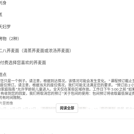
刺身
蒸
天妇罗
烤物（2种）
二八荞麦面（清蒸荞麦面或浓汤荞麦面）
外付费选择您喜欢的荞麦面
甜点
烹饪只是一个例子。请注意，根据到达情况，该情况可能会发生变化。 * 课程预订截止
 不接受座位预订。请注意，根据当天的座位情况，我们可能无法满足您的要求。 *预订后 2
的家庭指南 *允许学龄前儿童进入。全天仅在某些区域存放。工作日下午 5:00 之前 *
内没有收到您的回复，我们将取消您的预订 *关于包间的使用：包间预订将收取最低保证费用 3
的有时间限制。
片是图像
阅读全部
6日 ~ 8月7日, 8月17日 ~
进餐时间
晚餐
最大下单数
2 ~ 10
座位类别
用餐, 柜台