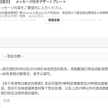
記念日】 メッセージ付きデザートプレート
メッセージ内容をご要望内に入力ください。
包间最低费用】预订4人以上至10人以下的包间，将适用以下最低保证费用及小时费率
元（2小时20分钟）晚餐：30,000 日元
阅读全部
, 下午茶, 晚餐
最大下单数
1 ~ 12
座位类别
用餐, 柜台桌, 【可携带宠物】露台
※若在预约时间过后20分钟仍未收到您的联系，很抱歉我们将自动取消预
※如有食物过敏情况，请予以填写。
【关于有食物过敏史的顾客】本店可提供9种特定致敏原及20种类似致
息。但对于去除或替换食材等个性化处理，以及上述29种以外的其他致
我们则无法提供相应服务。