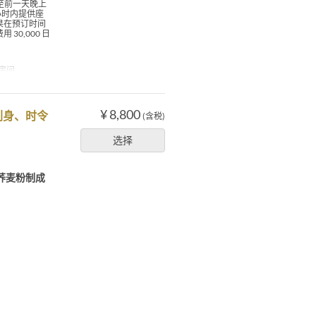
至前一天晚上
 小时内提供座
如果在预订时间
0,000 日
人房间
¥ 8,800
刺身、时令
(含税)
选择
荞麦粉制成