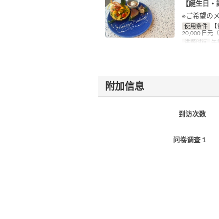
【誕生日・
※ご希望の
使用条件
【
20,000 日
进餐时间
午餐
附加信息
到访次数
问卷调查 1