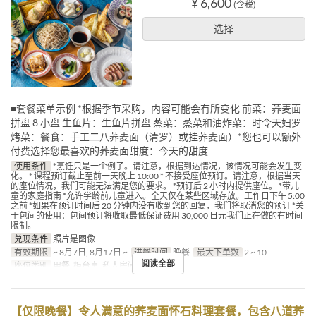
¥ 6,600
(含税)
选择
■套餐菜单示例 *根据季节采购，内容可能会有所变化 前菜：荞麦面
拼盘 8 小盘 生鱼片：生鱼片拼盘 蒸菜：蒸菜和油炸菜：时令天妇罗
烤菜：餐食：手工二八荞麦面（清罗）或挂荞麦面）*您也可以额外
付费选择您最喜欢的荞麦面甜度：今天的甜度
使用条件
*烹饪只是一个例子。请注意，根据到达情况，该情况可能会发生变
化。 * 课程预订截止至前一天晚上 10:00 * 不接受座位预订。请注意，根据当天
的座位情况，我们可能无法满足您的要求。 *预订后 2 小时内提供座位。 *带儿
童的家庭指南 *允许学龄前儿童进入。全天仅在某些区域存放。工作日下午 5:00
之前 *如果在预订时间后 20 分钟内没有收到您的回复，我们将取消您的预订 *关
于包间的使用：包间预订将收取最低保证费用 30,000 日元我们正在做的有时间
限制。
兑现条件
照片是图像
有效期限
~ 8月7日, 8月17日 ~
进餐时间
晚餐
最大下单数
2 ~ 10
阅读全部
座位类别
用餐, 柜台桌, 私人房间
【仅限晚餐】令人满意的荞麦面怀石料理套餐，包含八道荞