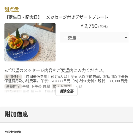
甜点盘
【誕生日・記念日】 メッセージ付きデザートプレート
¥ 2,750
(含税)
※ご希望のメッセージ内容をご要望内に入力ください。
使用条件
【包间最低费用】预订4人以上至10人以下的包间，将适用以下最低
保证费用及小时费率。 午餐：20,000 日元（2小时20分钟）晚餐：30,000 日元
进餐时间
午餐, 下午茶, 晚餐
最大下单数
1 ~ 12
阅读全部
座位类别
用餐, 柜台桌, 【可携带宠物】露台
附加信息
到访次数