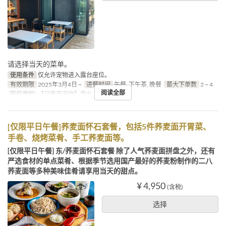
请选择当天的菜单。
使用条件
仅允许宠物进入露台座位。
有效期限
2025年3月4日 ~
进餐时间
午餐, 下午茶, 晚餐
最大下单数
2 ~ 4
阅读全部
座位类别
【可携带宠物】露台
[仅限平日午餐]荞麦面怀石套餐，包括5件荞麦面开胃菜、
手卷、烧烤菜肴、手工荞麦面等。
[仅限平日午餐] 东/荞麦面怀石套餐 除了人气荞麦面拼盘之外，还有
严选食材的单点菜肴、根据季节选用国产最好的荞麦粉制作的二八
荞麦面等多种美味佳肴请享用当天的甜点。
¥ 4,950
(含税)
选择