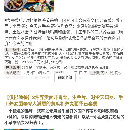
■套餐菜单示例 *根据季节采购，内容可能会有所变化 开胃菜：荞麦
面 5 小盘 卷：今天的手卷 蒸/油炸食品：米泽猪肉烧卖和春卷 烧
烤：土佐八金 酱油烤当地鸡肉和曲餐：手工制作的二八荞麦面（精
罗荞麦面或挂荞麦面）*您可以额外付费选择您最喜欢的荞麦面甜
度：今天的甜度
使用条件
●请注意，我们可能无法满足您的选座要求。 ●限制可携带儿童的区
域。 *座位信息仅限于预订后两小时内 *学龄前儿童仅限于全天信息区。工作日
下午 5 点之前 *如果在预订时间后 20 分钟内没有收到您的消息，您的预订将被
取消午餐：20,000 日元 2 小时 20 分钟
兑现条件
烹饪是一个例子。请注意，它可能会根据到达状态而改变。
有效期限
~ 8月7日, 8月17日 ~
星期
一, 二, 三, 四, 五
进餐时间
午餐, 晚餐
阅读全部
最大下单数
2 ~ 8
座位类别
用餐, 柜台桌, 私人房间
【仅限晚餐】8件荞麦面开胃菜、生鱼片、时令天妇罗、手
工荞麦面等令人满意的黄瓜和荞麦面怀石套餐
一个标准的课程，您可以使用当季最好的国产荞麦粉和特殊菜肴
（例如，厚厚的烤鸡蛋和木炭烤的京都鸭）以及一小盘4道受欢迎的
小菜来品尝28荞麦面。