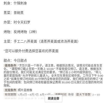
刺身：什锦刺身
蒸菜：茶碗蒸
炸菜：时令天妇罗
烤物：炭烤烤物（2种）
主菜：手工二八荞麦面（清蒸荞麦面或浓汤荞麦面）
*您可以额外付费选择您喜欢的荞麦面
甜点：今日甜点
使用条件
*烹饪只是一个例子。请注意，根据到达情况，该情况可能会发生变
化。 * 课程预订截止至前一天晚上 10:00 * 不接受座位预订。请注意，根据当天
的座位情况，我们可能无法满足您的要求。 *预订后 2 小时内提供座位。 *带儿
童的家庭指南 *允许学龄前儿童进入。全天仅在某些区域存放。工作日下午 5:00
之前 *如果在预订时间后 20 分钟内没有收到您的回复，我们将取消您的预订 *关
于包间的使用：包间预订将收取最低保证费用 30,000 日元我们正在做的有时间
限制。
兑现条件
照片是图像
有效期限
1月6日 ~ 8月7日, 8月17日 ~
进餐时间
晚餐
最大下单数
2 ~ 10
阅读全部
座位类别
用餐, 柜台桌, 私人房间