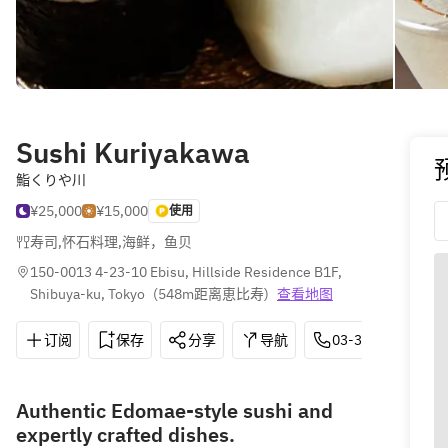
Sushi Kuriyakawa
鮨くりや川
¥25,000
¥15,000
使用
寿司
,
怀石料理
,
海鲜，鱼贝
150-0013 4-23-10 Ebisu, Hillside Residence B1F, 
Shibuya-ku, Tokyo
(
548m距离恵比寿
)
查看地图
订阅
保存
分享
导航
03-3446-3332
Authentic Edomae-style sushi and
expertly crafted dishes.