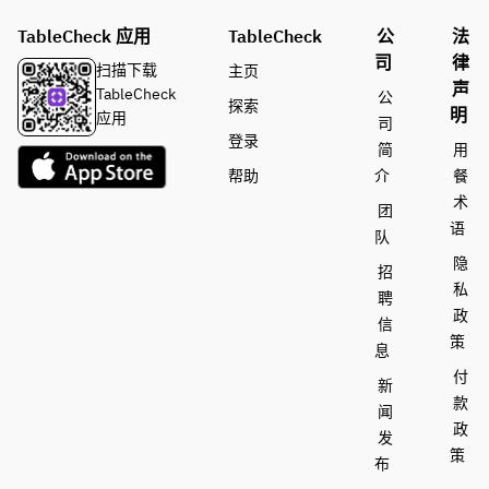
TableCheck 应用
TableCheck
公
法
司
律
扫描下载
主页
声
TableCheck
公
探索
明
应用
司
登录
简
用
帮助
介
餐
术
团
语
队
隐
招
私
聘
政
信
策
息
付
新
款
闻
政
发
策
布