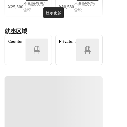
ださい。
ださい。
不含服务费/
不含服务费/
(くりや川
(くりや川
¥25,300
¥30,580
含税
含税
二番手)
二番手)
显示更多
鮨　日進
鮨　日進
月歩の店
月歩の店
就座区域
長がにぎ
長がにぎ
ります。
ります。
Counter
Private 
ご期待く
ご期待く
Room
ださい。
ださい。