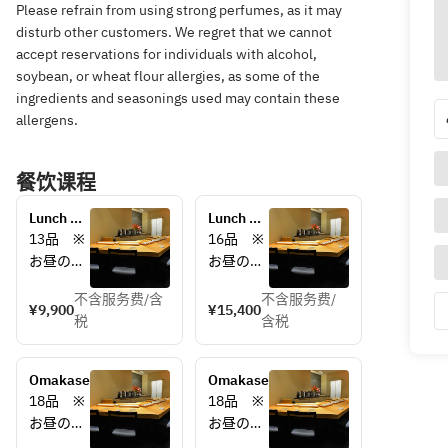
Please refrain from using strong perfumes, as it may
disturb other customers. We regret that we cannot
accept reservations for individuals with alcohol,
soybean, or wheat flour allergies, as some of the
ingredients and seasonings used may contain these
allergens.
餐饮课程
Lunch 
Lunch 
Course
Course
13品　※
16品　※
お昼のコ
お昼のコ
ースは、
ースは、
不含服务费/含
不含服务费/
(くりや川
(くりや川
¥9,900
¥15,400
税
含税
二番手)
二番手)
鮨　日進
鮨　日進
月歩の店
月歩の店
Omakase
Omakase
長がにぎ
長がにぎ
18品　※
18品　※
ります。
ります。
お昼のコ
お昼のコ
ご期待く
ご期待く
ースは、
ースは、