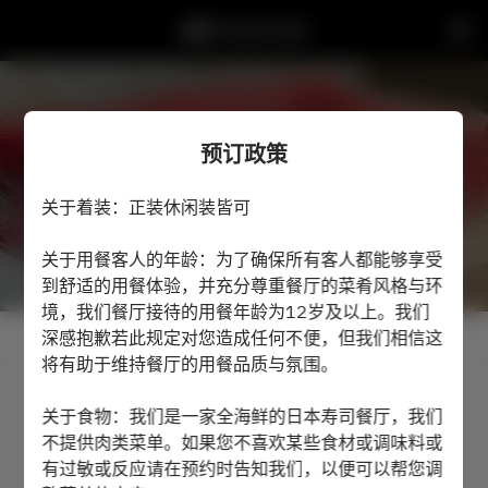
鮨然 SUSHI ZEN
预订政策
关于着装：正装休闲装皆可
关于用餐客人的年龄：为了确保所有客人都能够享受
到舒适的用餐体验，并充分尊重餐厅的菜肴风格与环
境，我们餐厅接待的用餐年龄为12岁及以上。我们
深感抱歉若此规定对您造成任何不便，但我们相信这
查看预订政策
将有助于维持餐厅的用餐品质与氛围。
2名
关于食物：我们是一家全海鲜的日本寿司餐厅，我们
不提供肉类菜单。如果您不喜欢某些食材或调味料或
8月7日 (周五)
有过敏或反应请在预约时告知我们，以便可以帮您调