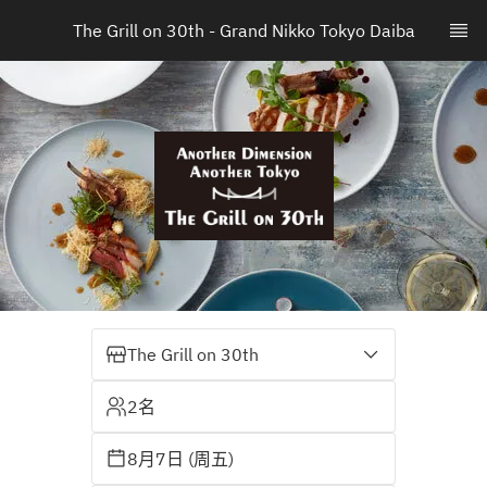
The Grill on 30th - Grand Nikko Tokyo Daiba
The Grill on 30th
2名
8月7日 (周五)