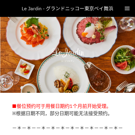
Le Jardin - グランドニッコー東京ベイ舞浜
■餐位预约可于用餐日期约1个月前开始受理。
※根据日期不同，部分日期可能无法接受预约。
－＊－＊－－＊－＊－＊－＊－＊－＊－－＊－＊－