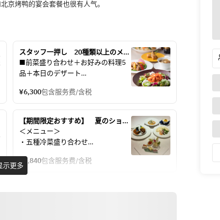
和北京烤鸭的宴会套餐也很有人气。
スタッフ一押し　20種類以上のメニ
ューからお好きなものを5品選べる
■前菜盛り合わせ＋お好みの料理5
セレクトディナーコース
品＋本日のデザート
メイン料理、点心など、その日のメ
¥6,300
包含服务费/含税
ニュー20種類以上の中からお好きな
ものを5品お選びください（グルー
プごとの選択となります）
【期間限定おすすめ】　夏のショー
トコース
＜メニュー＞ 
【メニューの一部をご紹介します】
・五種冷菜盛り合わせ
特製春巻き・小籠包・海老蒸し餃子
・大海老とサラダのクレープ包み
海老のチリソース煮・特製黒酢酢豚
¥4,840
包含服务费/含税
・烏賊とムール貝のチリソースと牛
显示更多
牛肉とピーマンの細切り炒め
バラ肉の柔らか煮　黒酢ソース仕立
土鍋入り四川麻婆豆腐
て
トリュフ、チーズ、トマトの玉子炒
・冷やし担々麺　合鴨ロース添え
め
・ジェラートのせ杏仁豆腐
五目あんかけ焼きそば