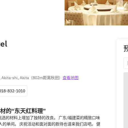
el
 Akita-shi, Akita
(
802m距离秋田
)
查看地图
018-832-1010
材的“东天红料理”
挑选的材料上增加了独特的改良。 广东/福建菜的精致口味
0人的单间。 庆祝活动和面对面的款待也请来我们店吧。 健