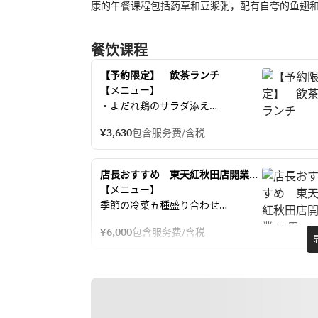
康的午餐课程包括药草和豆浆粥，配有自夸的鱼翅
餐饮课程
【予約限定】　飲茶ランチ
【メニュー】
・よだれ鶏のサラダ添え
・三種蒸し点心（小籠包・水晶餃
¥3,630
包含服务费/含税
子・特製肉焼売）
・特製海老入り春巻きと焼き小籠包
の盛り合わせ
店長おすすめ　東天紅秋田店開業45
・大海老の二種味（チリソースと皇
周年　特別コース
【メニュー】
家塩炒め）
季節の冷菜五種盛り合わせ
・湯葉と鶏肉のお粥
鶏肉の中華風クレープ包み
・デザート盛り合わせ（杏仁豆腐・
¥6,000
包含服务费/含税
ふかひれと豚バラ肉の醤油煮込み
胡麻団子・ココナッツ風味菓子）
大海老の二種ソース仕立て　チリソ
ースとオーロラソース
牛肉入りオイスター風味焼きそば
デザート二種盛り合わせ