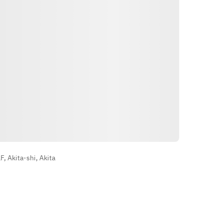
五目チャーハン
などなど・・・
※メニューは仕入状況等により変更
となる場合がございます。予めご了
承ください。
导航
, Akita-shi, Akita