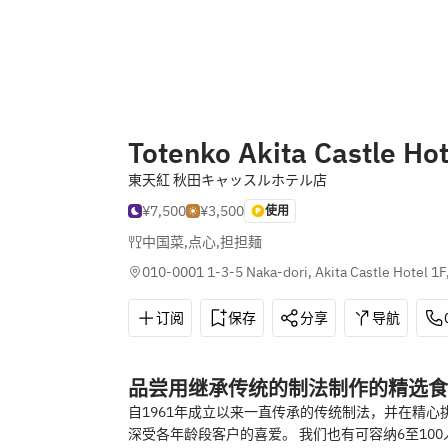
Totenko Akita Castle Hot
東天紅 秋田キャッスルホテル店
¥7,500
¥3,500
使用
中国菜
,
点心
,
担担麺
010-0001 1-3-5 Naka-dori, Akita Castle Hotel 1F,
订阅
保存
分享
导航
品尝用继承传统的制法制作的精选食
自1961年成立以来一直传承的传统制法，并在精心
深受各年龄段客户的喜爱。 我们也有可容纳6至10