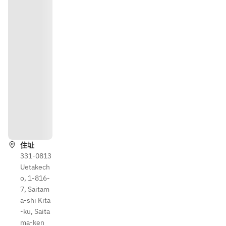
路線
住址
331-0813
Uetakech
o, 1-816-
7, Saitam
a-shi Kita
-ku, Saita
ma-ken