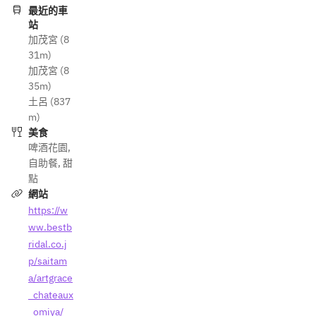
最近的車
站
加茂宮 (8
31m)
加茂宮 (8
35m)
土呂 (837
m)
美食
啤酒花園
,
自助餐
,
甜
點
網站
https://w
ww.bestb
ridal.co.j
p/saitam
a/artgrace
_chateaux
_omiya/