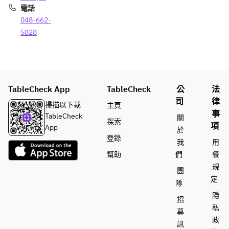
電話
048-662-
5828
TableCheck App
TableCheck
公
法
司
律
掃描以下載
主頁
事
TableCheck
關
探索
項
App
於
登錄
我
用
幫助
們
餐
規
團
定
隊
隱
招
私
募
政
訊