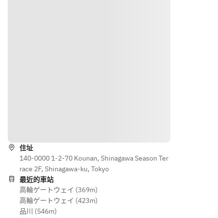
ル
ンタナ
ギー産
芽キャ
芋のベ
芽キャ
ベツの
ルジャ
ベツの
アンチ
【DRIN
ンフリ
アンチ
ョビマ
K】
ッツ 2種
ョビマ
リネ
（120分
のディ
リネ
・シカ
飲み放
ップ
・シカ
ゴピザ
題、ご
・ソー
ゴピザ
（チー
予約の
セージ
（チー
ズリパ
お時間
のグリ
ズリパ
ブリッ
から90
ル
ブリッ
ク）
分後ラ
ク）
・フォ
路線
ストオ
【DRIN
・フォ
ンタナ
ーダ
K】
ンタナ
芋のベ
住址
ー）
（120分
芋のベ
ルジャ
140-0000 1-2-70 Kounan, Shinagawa Season Ter
■樽生ビ
飲み放
ルジャ
ンフリ
race 2F, Shinagawa-ku, Tokyo
ール
題、ご
ンフリ
ッツ 2種
最近的車站
・サン
予約の
ッツ 2種
のディ
高輪ゲートウェイ (369m)
トリー
お時間
のディ
ップ
高輪ゲートウェイ (423m)
生
から90
ップ
・チャ
品川 (546m)
・
分後ラ