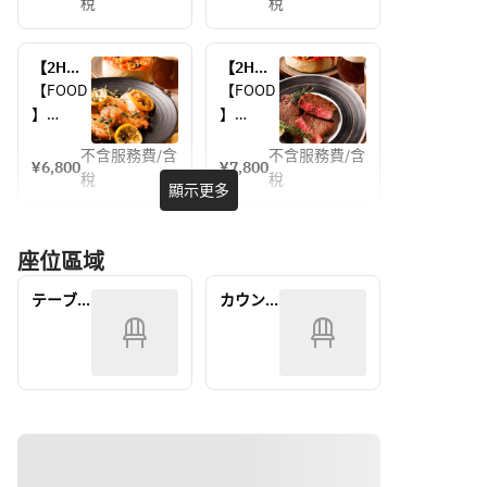
ビール2
ビール2
稅
稅
ラビア
ラビア
種含む
種含む
ータ
ータ
ビール3
ビール3
・オリ
・彩り
種！カ
種！ス
【2H飲
【2H飲
ーブ＆
野菜と
ジュア
パーク
み放
み放
【FOOD
【FOOD
ナッツ
ケール
ルプラ
リング
題】ク
題】ク
】
】
・水餃
のチョ
ン…
やカク
ラフト
ラフト
・マス
・ゴル
5650yen 
テルも
子ジェ
ップド
ビール4
ビール4
不含服務費/含
不含服務費/含
カルポ
ゴンゾ
¥6,800
¥7,800
2名様～
60種以
種含む
種含む
ノベー
レモン
稅
稅
ーネデ
ーラの
顯示更多
上飲み
ビール5
ビール5
ゼ
サラダ
ィップ
ハニー
放題！
種！チ
種！メ
・フォ
・水餃
胡桃と
ディッ
定番コ
ーズと
インは
ンタナ
子ジェ
座位區域
レーズ
プ
ース…
ろける
シカゴ
芋のベ
ノベー
ンパン
・チョ
5980yen 
シカゴ
ピザと
ルジャ
ゼ
テーブ
カウン
2名様～
・彩り
ップド
ピザの
チャッ
ンフリ
・シカ
ル
ター
プレミ
クアイ
野菜と
サラダ
ッツ 2種
ゴピザ
アムコ
ステー
ケール
（トー
のディ
（チー
ースコ
キの満
のチョ
キョー
ップ
ズリパ
ース…
足コー
ップド
コブサ
6800yen 
ス…
・ソー
ブリッ
レモン
ラダ）
2名様～
7800yen 
セージ
ク）
サラダ
・ベル
2名様～
のグリ
・フォ
・ベル
ギー産