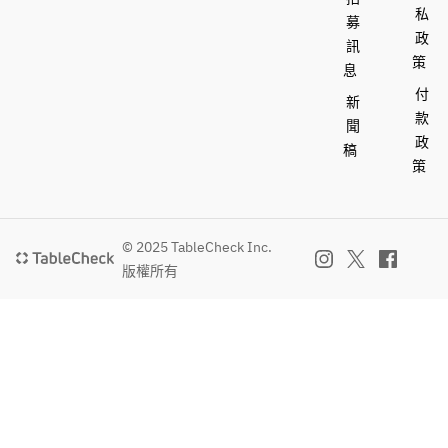
■おすす
ールの
私
生
・
募
め
関係
・
「RIO 
政
訊
柚子ジ
上、内
「RIO 
Brewing
策
息
ントニ
容が変
Brewing
」のビ
付
ック/林
わる可
新
」のビ
ール
檎とカ
能性が
款
ール
※人気の
聞
ンパリ
ござい
政
※人気の
「RIO 
稿
のフィ
ます。
策
「RIO 
Brewing
ズ/アメ
Brewing
」のビ
リカン
■おすす
」のビ
ールは
レモネ
め
ールは
醸造ス
© 2025 TableCheck Inc.
ード
柚子ジ
醸造ス
ケジュ
■レモン
版權所有
ントニ
ケジュ
ールの
サワー
ック/林
ールの
関係
ドライ
檎とカ
関係
上、内
レモン
ンパリ
上、内
容が変
サワー /
のフィ
容が変
わる可
ブルー
ズ/アメ
わる可
能性が
レモン
リカン
能性が
ござい
サワー/
レモネ
ござい
ます。
カンパ
ード