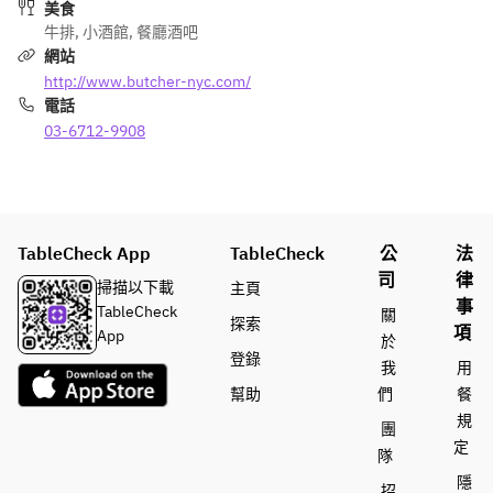
・レモ
ックア
美食
「RIO 
ストオ
ンペッ
イステ
牛排
,
小酒館
,
餐廳酒吧
Brewing
ーダ
パーチ
ーキ
網站
」のビ
ー）
キン
http://www.butcher-nyc.com/
ール2種
■樽生ビ
【DRIN
電話
※人気の
ール
【DRIN
K】
03-6712-9908
「RIO 
・サン
K】
（120分
Brewing
トリー
（120分
飲み放
」のビ
生
飲み放
題、ご
ールは
・
題、ご
予約の
醸造ス
「RIO 
予約の
お時間
TableCheck App
TableCheck
公
法
ケジュ
Brewing
お時間
から90
司
律
ールの
」のビ
掃描以下載
主頁
から90
分後ラ
事
関係
ール2種
TableCheck
關
分後ラ
ストオ
探索
上、内
※人気の
項
App
ストオ
ーダ
於
容が変
「RIO 
登錄
ーダ
ー）
我
用
わる可
Brewing
ー）
■樽生ビ
幫助
們
餐
能性が
」のビ
■樽生ビ
ール
規
ござい
ールは
團
ール
・サン
定
ます。
醸造ス
隊
・サン
トリー
ケジュ
隱
トリー
生
招