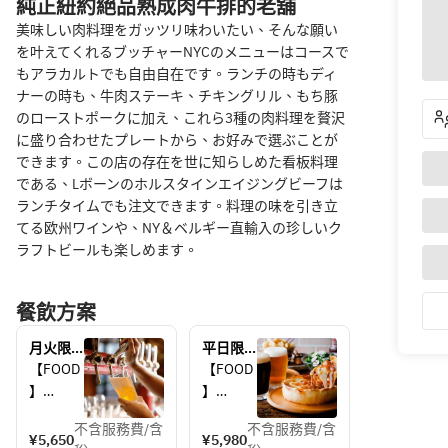
純正紐約絕品熟成肉牛排的老舖
美味しい肉料理をガッツリ味わいたい、そんな願い
を叶えてくれるブッチャーNYCのメニューはコースで
もアラカルトでも自由自在です。ランチの時もディ
ナーの時も、牛肉ステーキ、チキングリル、もち豚
のローストポークに加え、これら3種の肉料理を贅沢
に盛り合わせたプレートから、お好みで選ぶことが
できます。この店の存在を世に知らしめた看板料理
である、Lボーンのホルスタインエイジングビーフは
ランチタイムでも注文できます。料理の味を引き立
てる欧州ワインや、NY＆ベルギー直輸入の珍しいク
ラフトビールも楽しめます。
餐飲方案
月火限
平日限
定【2H
定【2H
【FOOD
【FOOD
飲み放
飲み放
】
】
題】ク
題】ク
・長ナ
・長ナ
ラフト
ラフト
不含服務費/含
不含服務費/含
スのア
スのア
¥5,650
¥5,980