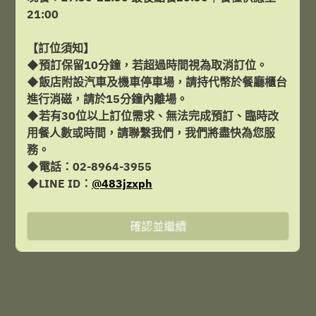
21:00
8月7日 (週五)
【訂位須知】
選擇時間
◆預訂保留10分鐘，若超過時間視為取消訂位。
◆飯店附設汽車及機車停車場，請持代幣於餐廳櫃台
預訂
進行消磁，請於15分鐘內離場。
◆若有30位以上訂位需求、無法完成預訂、臨時改
用餐人數或時間，請聯繫我們，我們將盡快為您服
務。
Powered by
◆電話：02-8964-3955
◆LINE ID：
@483jzxph
確認並繼續