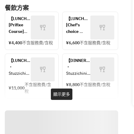
餐飲方案
【LUNCH】
【LUNCH】
Pranzo B 
Pranzo C 
[Prifixe 
[Chef's 
¥4400
¥6600
Course]
choice 
You can 
course]
¥4,400
不含服務費/含稅
¥6,600
不含服務費/含稅
choose 
・
pizza, 
Stuzzichini 
pasta, or 
- the first 
【LUNCH】
【DINNER】 
main 
bite
Pranzo S 
Prefix 
・
・
course.
・Antipasto 
¥11000
course 
Stuzzichini 
Stuzzichini 
・
appetizer 
¥8800
- the first 
- the first 
Stuzzichini 
①
不含服務費/含
¥8,800
不含服務費/含稅
bite
bite
¥11,000
- the first 
・Antipasto 
稅
・
・Antipasto 
顯示更多
bite
appetizer 
Antipasto 
appetizer
・
②
appetizer 
・Pizza o 
Antipasto 
・Pizza
①
Pasta
appetizer
・Pasta
・
・fish or 
・Pizza o 
・Carne 
Antipasto 
meat dishes
Pasta
Today's 
appetizer 
・Dolce and 