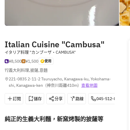
Italian Cuisine "Cambusa"
イタリア料理 "カンブーザ・CAMBUSA"
¥8,500
¥1,500
使用
義大利料理
,
披薩
,
意麵
221-0835 2‐11‐2 Tsuruyacho, Kanagawa-ku, Yokohama-
shi, Kanagawa-ken
(
神奈川距離410m
)
查看地圖
訂閱
儲存
分享
路線
045-512-8882
純正的生義大利麵，新窯烤製的披薩等