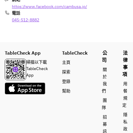
https://www.facebook.com/cambusa.jp/
電話
045-512-8882
TableCheck App
TableCheck
公
法
司
律
掃描以下載
主頁
事
TableCheck
關
探索
項
App
於
登錄
我
用
幫助
們
餐
規
團
定
隊
隱
招
私
募
政
訊