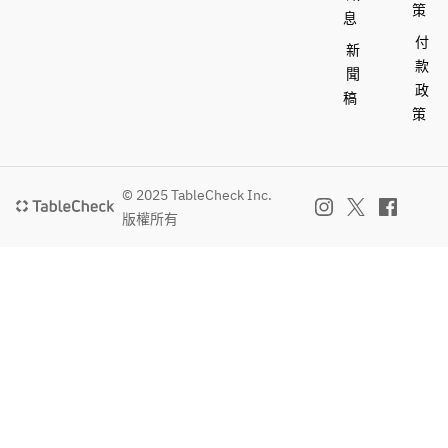
策
息
付
新
款
聞
政
稿
策
© 2025 TableCheck Inc.
版權所有