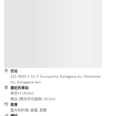
・fish or 
meat dish
②
cafe
meat 
・Dolce and 
・Pizza
dishes
cafe
・Pasta
・Dolce 
・Carne 
and cafe
Today's 
meat dish
・Dolce 
and cafe
路線
住址
221-0835 2‐11‐2 Tsuruyacho, Kanagawa-ku, Yokohama-
shi, Kanagawa-ken
最近的車站
神奈川 (410m)
横浜 (横浜市交通局) (413m)
美食
義大利料理
,
披薩
,
意麵
網站