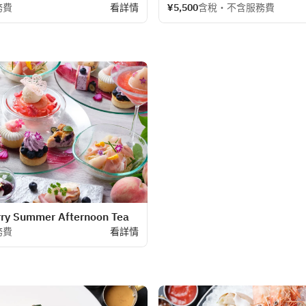
時令套餐，匯集了北陸引以為傲的
務費
看詳情
¥5,500
含稅・不含服務費
。開胃菜選用內灘芝士，魚類菜餚
主菜您可以選擇動態烤牛柳、能登
論是與家人朋友共度美好時光，或
的理想之選。請把握這次機會，盡
材。
rry Summer Afternoon Tea
務費
看詳情