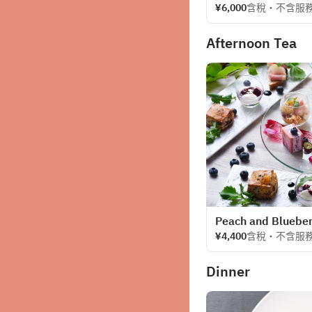
我們精心準備了這份
¥6,000
含稅・不含服
豐富新鮮海鮮和蔬菜
則選用石川縣河豚。
Afternoon Tea
牛裡肌或烤鯛魚。無
是商務宴請，都是您
情品嚐北陸的特色食
Peach and Bluebe
¥4,400
含稅・不含服
Dinner