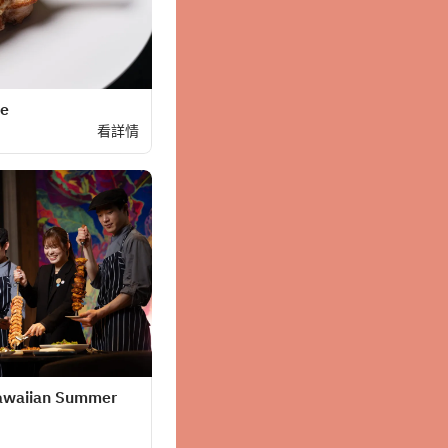
se
看詳情
Hawaiian Summer