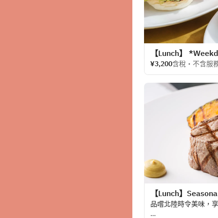
【Lunch】 *Weekday
¥3,200
含稅・不含服
【Lunch】Seasonal
品嚐北陸時令美味，