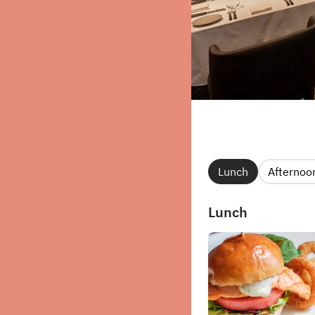
Lunch
Afternoo
Lunch