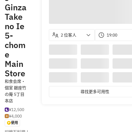
Ginza
Take
no Ie
5-
2 位客人
19:00
chom
e
Main
Store
和食会席・
個室 銀座竹
尋找更多可用性
の庵 5丁目
本店
¥12,500
¥4,000
使用