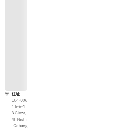
路
線
住址
104-006
1 5-6-1
3 Ginza,
4F Nishi
-Gobang