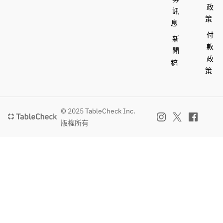
政
訊
策
息
付
新
款
聞
政
稿
策
© 2025 TableCheck Inc.
版權所有