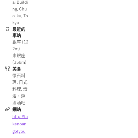
ai Buildi
ng, Chu
o-ku, To
kyo
最近的
車站
銀座 (12
2m)
東銀座
(358m)
美食
懷石料
理
,
日式
料理
,
清
酒・燒
酒酒吧
網站
http://ta
kenoan-
gotyou