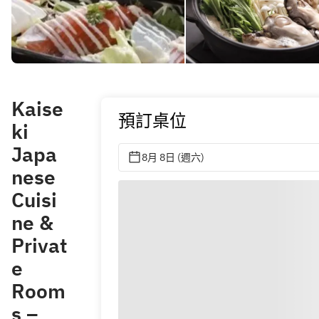
Kaise
預訂桌位
ki
Japa
8月 8日 (週六)
nese
Cuisi
ne &
Privat
e
Room
s –