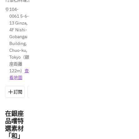
懷石料理
,
日式料理
,
清酒・燒酒酒吧
104-
0061 5-6-
13 Ginza, 
4F Nishi-
Gobangai 
Building, 
Chuo-ku, 
Tokyo
(
銀
座距離
122m
)
查
看地圖
訂閱
儲存
分享
路線
03-5537-0388
在銀座
品嚐特
選素材
「和」