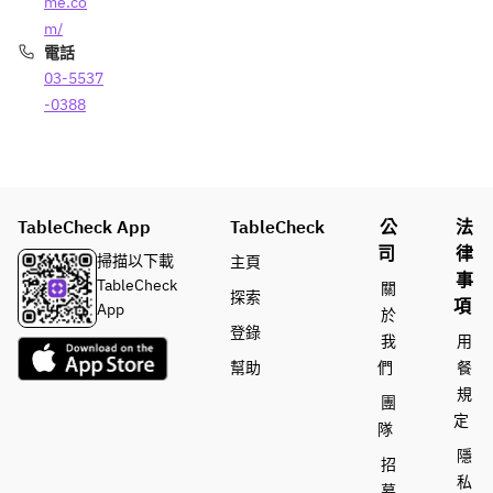
me.co
m/
電話
03-5537
-0388
TableCheck App
TableCheck
公
法
司
律
掃描以下載
主頁
事
TableCheck
關
探索
項
App
於
登錄
我
用
幫助
們
餐
規
團
定
隊
隱
招
私
募