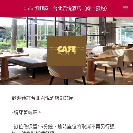
Cafe 凱菲屋 - 台北君悦酒店（線上預約）
歡迎預訂台北君悅酒店凱菲屋！
-請穿著端莊。
-訂位僅保留15分鐘，逾時座位將取消不再另行通