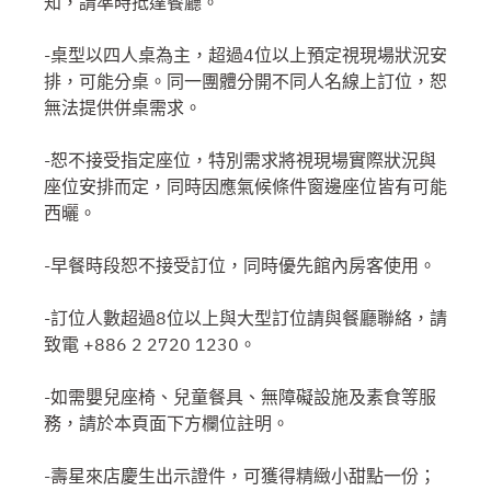
知，請準時抵達餐廳。
-桌型以四人桌為主，超過4位以上預定視現場狀況安
排，可能分桌。同一團體分開不同人名線上訂位，恕
無法提供併桌需求。
-恕不接受指定座位，特別需求將視現場實際狀況與
座位安排而定，同時因應氣候條件窗邊座位皆有可能
西曬。
-早餐時段恕不接受訂位，同時優先館內房客使用。
-訂位人數超過8位以上與大型訂位請與餐廳聯絡，請
致電 +886 2 2720 1230。
-如需嬰兒座椅、兒童餐具、無障礙設施及素食等服
務，請於本頁面下方欄位註明。
-壽星來店慶生出示證件，可獲得精緻小甜點一份；