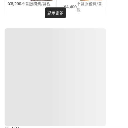
18cm
¥8,200
不含服務費/含稅
不含服務費/含
¥4,400
稅
顯示更多
路線