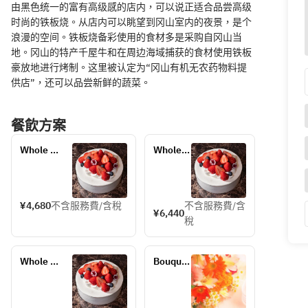
由黑色统一的富有高级感的店内，可以说正适合品尝高级
时尚的铁板烧。从店内可以眺望到冈山室内的夜景，是个
浪漫的空间。铁板烧备彩使用的食材多是采购自冈山当
地。冈山的特产千屋牛和在周边海域捕获的食材使用铁板
豪放地进行烤制。这里被认定为“冈山有机无农药物料提
供店”，还可以品尝新鲜的蔬菜。
餐飲方案
Whole 
Whole 
cake with 
cake 
Fresh 
with 
cream12cm
Fresh 
cream　
¥4,680
不含服務費/含稅
不含服務費/含
¥6,440
15㎝
稅
Whole 
Bouquet 
cake with 
¥4,400
Fresh 
cream　