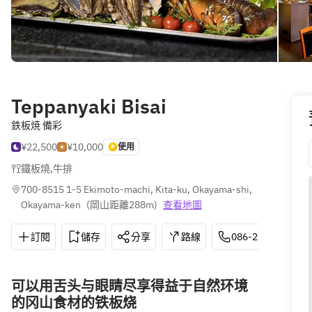
Teppanyaki Bisai
鉄板焼 備彩
¥22,500
¥10,000
使用
鐵板燒
,
牛排
700-8515 1-5 Ekimoto-machi, Kita-ku, Okayama-shi, 
Okayama-ken
(
岡山距離288m
)
查看地圖
訂閱
儲存
分享
路線
086-234-7000
可以用舌头与眼睛尽享得益于自然环境
的冈山食材的铁板烧