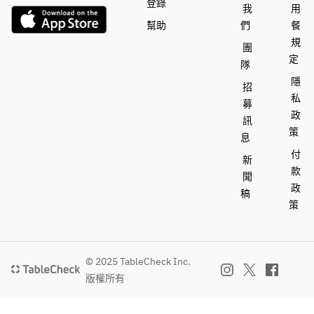
登錄
我
用
幫助
們
餐
規
團
定
隊
隱
招
私
募
政
訊
策
息
付
新
款
聞
政
稿
策
© 2025 TableCheck Inc.
版權所有