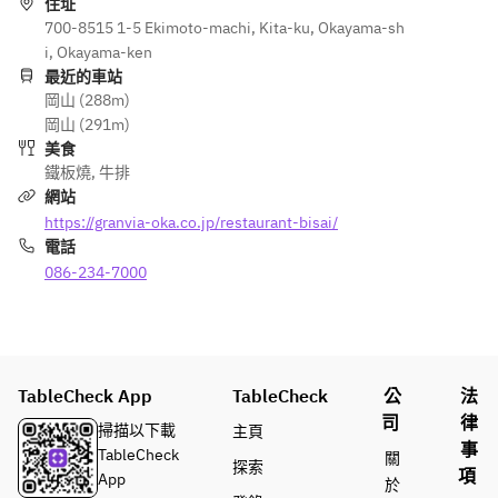
住址
700-8515 1-5 Ekimoto-machi, Kita-ku, Okayama-sh
i, Okayama-ken
最近的車站
岡山 (288m)
岡山 (291m)
美食
鐵板燒
,
牛排
網站
https://granvia-oka.co.jp/restaurant-bisai/
電話
086-234-7000
TableCheck App
TableCheck
公
法
司
律
掃描以下載
主頁
事
TableCheck
關
探索
項
App
於