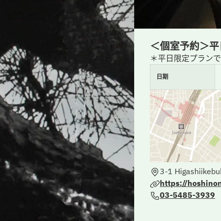
＜個室予約＞平
＊平日限定プランで
日期
3-1 Higashiikeb
https://hoshino
03-5485-3939