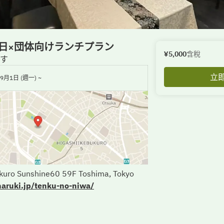
日×団体向けランチプラン
¥5,000
含稅
す
立
9月1日 (週一) ~
ukuro Sunshine60 59F Toshima, Tokyo
naruki.jp/tenku-no-niwa/