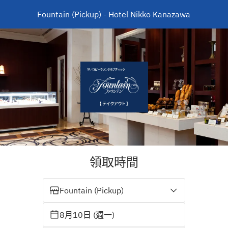
Fountain (Pickup) - Hotel Nikko Kanazawa
領取時間
Fountain (Pickup)
8月10日 (週一)