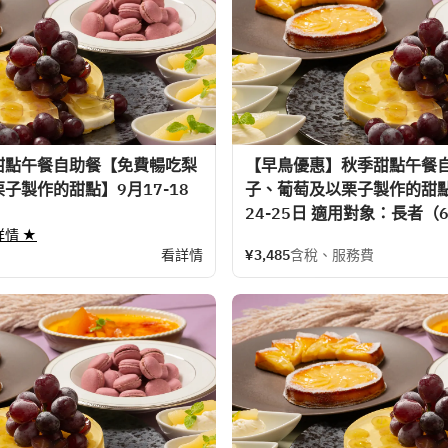
甜點午餐自助餐【免費暢吃梨
【早鳥優惠】秋季甜點午餐
子製作的甜點】9月17-18
子、葡萄及以栗子製作的甜點】
24-25日 適用對象：長者（
情 ★
看詳情
¥3,485
含稅、服務費