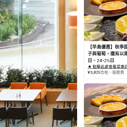
【早鳥優惠】秋季
子與葡萄，還有以栗
日、24-25日
★ 點擊此處查看菜單詳
¥3,825
含稅、服務費