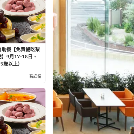
自助餐【免費暢吃梨
9月17-18日、
65歲以上）
看詳情