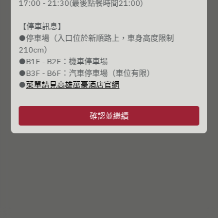
17:00 - 21:30(最後點餐時間21:00)
8月10日 (週一)
【停車訊息】
選擇時間
●停車場（入口位於新順路上，車身高度限制
210cm）
●B1F - B2F：機車停車場
預訂
●B3F - B6F：汽車停車場（車位有限）
●
菜單請見高雄萬豪酒店官網
Powered by
確認並繼續