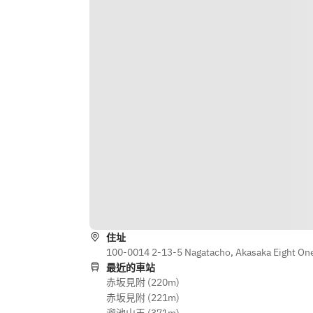
【水菓子】　季節のデザート
※メニューは一例でございます。
※献立は食材の仕入れ状況により変
更になる場合がございます。
住址
100-0014 2-13-5 Nagatacho, Akasaka Eight One
最近的車站
赤坂見附 (220m)
赤坂見附 (221m)