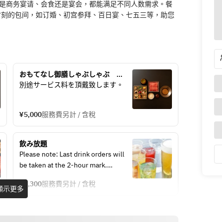
论是商务宴请、会食还是宴会，都能满足不同人数需求。餐
时刻的包间，如订婚、初宫参拜、百日宴、七五三等，助您
おもてなし御膳しゃぶしゃぶ　
5,000円
別途サービス料を頂戴致します。
¥5,000
服務費另計 / 含稅
飲み放題
Please note: Last drink orders will 
be taken at the 2-hour mark.
Please note: Room usage is limited 
¥3,300
服務費另計 / 含稅
to 2.5 hours.
顯示更多