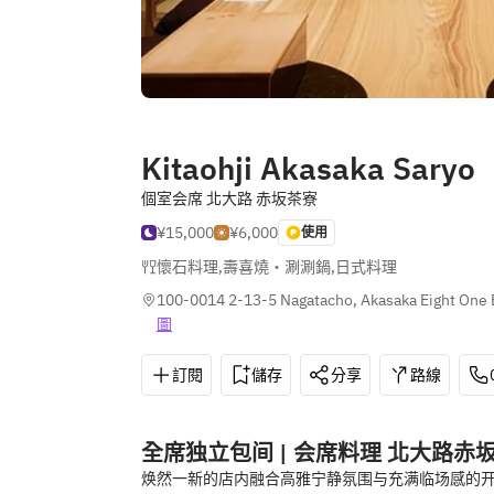
Kitaohji Akasaka Saryo
個室会席 北大路 赤坂茶寮
¥15,000
¥6,000
使用
懷石料理
,
壽喜燒・涮涮鍋
,
日式料理
100-0014 2-13-5 Nagatacho, Akasaka Eight One B
圖
訂閱
儲存
分享
路線
全席独立包间 | 会席料理 北大路赤
焕然一新的店内融合高雅宁静氛围与充满临场感的