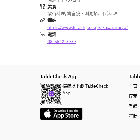
溜池山王 (371m)
美食
懷石料理
,
壽喜燒・涮涮鍋
,
日式料理
網站
https://www.kitaohji.co.jp/akasakasaryo/
電話
03-5512-3737
TableCheck App
Tabl
掃描以下載 TableCheck
主頁
App
探索
登錄
幫助