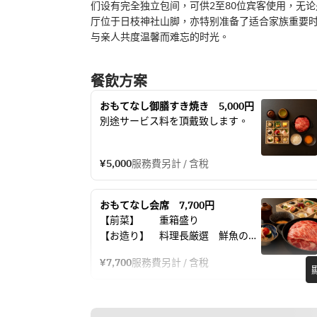
们设有完全独立包间，可供2至80位宾客使用，无
厅位于日枝神社山脚，亦特别准备了适合家族重要
与亲人共度温馨而难忘的时光。
餐飲方案
おもてなし御膳すき焼き　5,000円
別途サービス料を頂戴致します。
¥5,000
服務費另計 / 含稅
おもてなし会席　7,700円
【前菜】　　重箱盛り
【お造り】　料理長厳選　鮮魚のお
造り
¥7,700
服務費另計 / 含稅
【台物】　　厳選黒毛和牛陶板
【揚げ物】　季節の天婦羅
【お食事】　炊き込みご飯　止椀　
香物