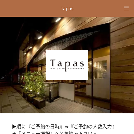
Tapas
▶順に『ご予約の日時』⇒『ご予約の人数入力』
⇒『メニュー選択』へとお進み下さい。